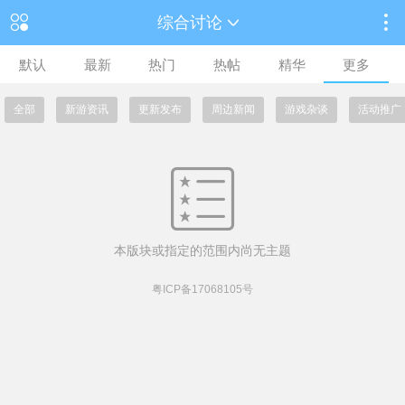
综合讨论
默认
最新
热门
热帖
精华
更多
全部
新游资讯
更新发布
周边新闻
游戏杂谈
活动推广
本版块或指定的范围内尚无主题
粤ICP备17068105号