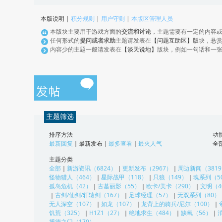
本版说明
|
积分规则
|
用户守则
|
本版区管理人员
本版块主要用于游戏方面的
交流和讨论
，主题需要有一定的内容
任何形式的
提问或者求助
主题请发表在
【问题互助区】
版块，悬
内容少的主题一般请发表在
【谈天说地】
版块，例如一句话和一
主题筛选
排序方法
功
最新回复
｜
最新发布
｜
最多查看
｜
最火人气
全
主题分类
全部
｜
新游资讯（6824）
｜
更新发布（2967）
｜
周边新闻（381
怪物猎人（464）
｜
星际战甲（118）
｜
只狼（149）
｜
魂系列（5
孤岛危机（42）
｜
古墓丽影（55）
｜
欧卡/美卡（290）
｜
文明（4
｜
古剑/仙剑/轩辕剑（167）
｜
足球经理（57）
｜
无双系列（80）
无人深空（107）
｜
如龙（107）
｜
龙背上的骑兵/尼尔（100）
｜
饥荒（325）
｜
H1Z1（27）
｜
绝地求生（484）
｜
缺氧（56）
｜
博德之门（170）