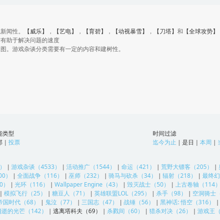
或新闻性。
【威乐】
，
【艺电】
，
【育碧】
，
【动视暴雪】
，
【刀塔】
和
【全球攻势】
赏有助于解决问题的速度
张图。游戏杂谈分类需要有一定的内容和建树性。
能类型
时间过滤
部
｜
投票
迄今为止
｜
是日
｜
本周
｜
9）
｜
游戏杂谈（4533）
｜
活动推广（1544）
｜
命运（421）
｜
荒野大镖客（205）
｜
00）
｜
全面战争（116）
｜
巫师（232）
｜
骑马与砍杀（34）
｜
辐射（218）
｜
最终幻
0）
｜
光环（116）
｜
Wallpaper Engine（43）
｜
毁灭战士（50）
｜
上古卷轴（114
｜
模拟飞行（25）
｜
糖豆人（71）
｜
英雄联盟LOL（295）
｜
杀手（98）
｜
空洞骑士（
帝国时代（68）
｜
鬼泣（77）
｜
三国志（47）
｜
战锤（56）
｜
黑神话: 悟空（316）
消逝的光芒（142）
｜
逃离塔科夫（69）
｜
杀戮间（60）
｜
猎杀对决（26）
｜
游戏王（