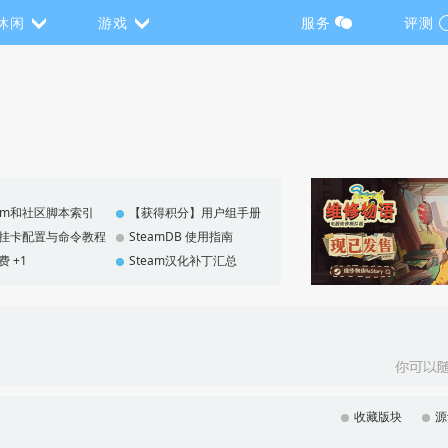
休闲
游戏
服务
评测
eam和社区脚本索引
【获得积分】用户组手册
F 挂卡配置与命令教程
SteamDB 使用指南
费 +1
Steam汉化补丁汇总
收藏版块
源