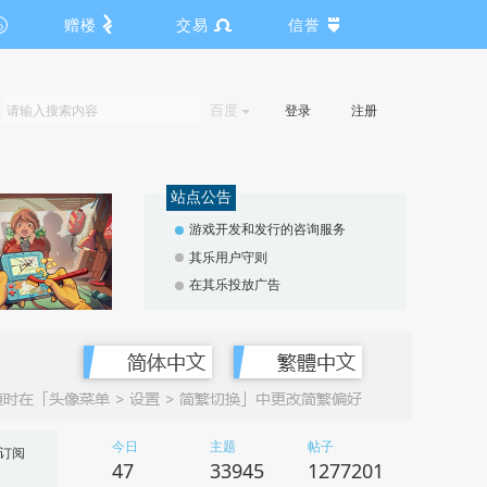
赠楼
交易
信誉
百度
登录
注册
站点公告
游戏开发和发行的咨询服务
其乐用户守则
在其乐投放广告
今日
主题
帖子
订阅
47
33945
1277201