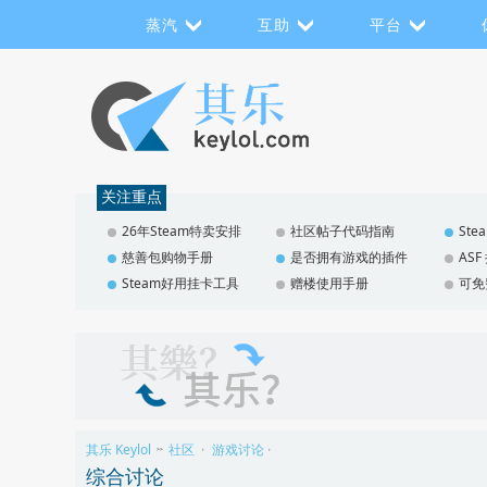
蒸汽
互助
平台
关注重点
26年Steam特卖安排
社区帖子代码指南
St
慈善包购物手册
是否拥有游戏的插件
AS
Steam好用挂卡工具
赠楼使用手册
可免
其乐 Keylol
社区
游戏讨论
>>
›
›
综合讨论