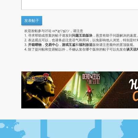
发表帖子
欢迎发帖参与讨论 o(*≧▽≦)ツ，请注意
1. 寻求帮助或答案的帖子请发到
问题互助版块
，悬赏有助于问题解决的速度
2. 表达观点可以，也请务必注意语气和用词，以免影响他人浏览，特别是针
3.
开箱晒物
，
交易中心
，
游戏互鉴
和
福利放送
版块请注意额外的置顶版规。
4. 除了提问帖和交易帖以外，不确认发在哪个版块的帖子可以先发在
谈天说