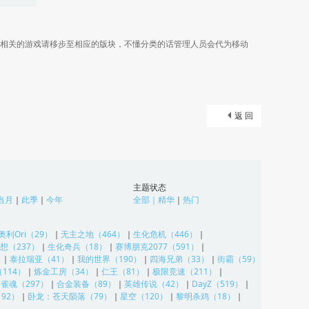
相关的游戏请移步至相应的版块，不懂分类的话管理人员会代为移动
返 回
主题状态
当月
｜
此季
｜
今年
全部
｜
精华
｜
热门
奥利Ori（29）
｜
无主之地（464）
｜
生化危机（446）
｜
想（237）
｜
生化奇兵（18）
｜
赛博朋克2077（591）
｜
）
｜
泰拉瑞亚（41）
｜
我的世界（190）
｜
四海兄弟（33）
｜
街霸（59）
114）
｜
炼金工房（34）
｜
仁王（81）
｜
极限竞速（211）
｜
｜
雀魂（297）
｜
合金装备（89）
｜
英雄传说（42）
｜
DayZ（519）
｜
92）
｜
卧龙：苍天陨落（79）
｜
星空（120）
｜
黎明杀鸡（18）
｜