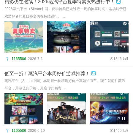
精彩仍在继续！2026蒸汽平台夏季特卖火热进行中！
2026蒸汽平台（Steam中国）夏季特卖已走过近一周的惊喜时光！这场属于游
戏爱好者的夏日盛宴仍在持续进行。 ...
3
1165586
2026-7-1
1346
1
低至一折！蒸汽平台本周好价游戏推荐！
蒸汽平台（Steam中国）本周新一轮精选好价推荐如约而至。现在就前往蒸汽
平台，用超值的价格，开启你的精彩 ...
11
1165586
2026-6-10
1465
8