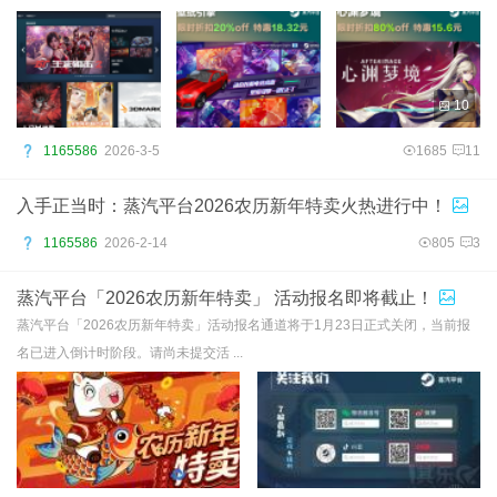
10
1165586
2026-3-5
1685
11
入手正当时：蒸汽平台2026农历新年特卖火热进行中！
1165586
2026-2-14
805
3
蒸汽平台「2026农历新年特卖」 活动报名即将截止！
蒸汽平台「2026农历新年特卖」活动报名通道将于1月23日正式关闭，当前报
名已进入倒计时阶段。请尚未提交活 ...