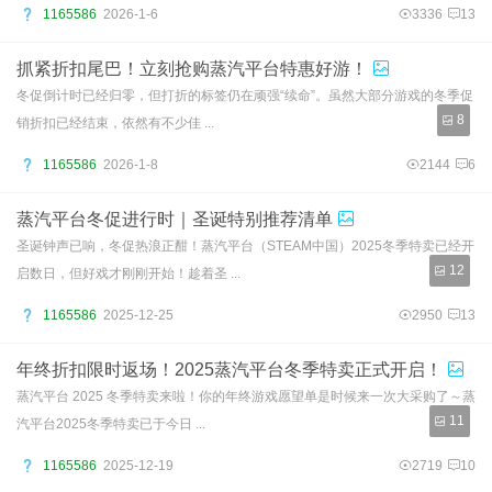
1165586
2026-1-6
3336
13
抓紧折扣尾巴！立刻抢购蒸汽平台特惠好游！
冬促倒计时已经归零，但打折的标签仍在顽强“续命”。虽然大部分游戏的冬季促
销折扣已经结束，依然有不少佳 ...
8
1165586
2026-1-8
2144
6
蒸汽平台冬促进行时｜圣诞特别推荐清单
圣诞钟声已响，冬促热浪正酣！蒸汽平台（STEAM中国）2025冬季特卖已经开
启数日，但好戏才刚刚开始！趁着圣 ...