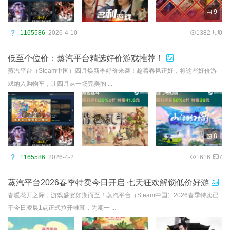
9
1165586
2026-4-10
1382
0
低至个位价：蒸汽平台精选好价游戏推荐！
蒸汽平台（Steam中国）四月焕新季好价来袭！趁着春风正好，将这些好价游
戏纳入购物车，让四月从一场完美的 ...
8
1165586
2026-4-2
1616
7
蒸汽平台2026春季特卖今日开启 七天狂欢解锁低价好游
春暖花开之际，游戏盛宴如期而至！蒸汽平台（Steam中国）2026春季特卖已
于今日凌晨1点正式拉开帷幕，为期一 ...