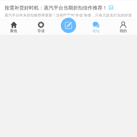
12
1165586
2025-12-25
2950
13
年终折扣限时返场！2025蒸汽平台冬季特卖正式开启！
聚焦
导读
论坛
我的
蒸汽平台 2025 冬季特卖来啦！你的年终游戏愿望单是时候来一次大采购了～蒸
汽平台2025冬季特卖已于今日 ...
11
1165586
2025-12-19
2719
10
按需补货好时机：蒸汽平台当期折扣佳作推荐！
蒸汽平台年末折扣推荐再更新！没有喧嚣的“冬促”标签，只有几款实打实的好游
戏正在打折。现在即可前往蒸 ...
9