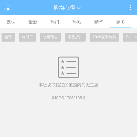
购物心得
默认
最新
热门
热帖
精华
更多
全部
临时工
优惠预告
发售折扣
2026夏季特卖
Ste
本版块或指定的范围内尚无主题
粤ICP备17068105号