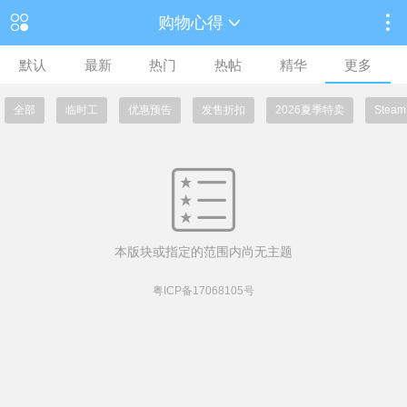
购物心得
默认
最新
热门
热帖
精华
更多
全部
临时工
优惠预告
发售折扣
2026夏季特卖
Ste
本版块或指定的范围内尚无主题
粤ICP备17068105号