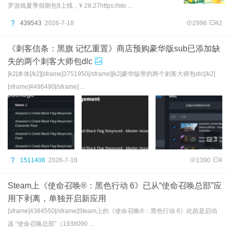
罗游戏夏季假期包9上线，¥ 28.27https://sto ...
439543
2026-7-18
2996
42
《刺客信条：黑旗 记忆重置》商店预购豪华版sub已添加缺
失的两个刺客大师包dlc
[k2]本体[/k2][sframe]3751950[/sframe][k2]豪华版带的两个刺客大师包dlc[/k2]
[sframe]4496490[/sframe] ...
3
1511408
2026-7-18
1390
4
Steam上《使命召唤®：黑色行动 6》已从“使命召唤总部”应
用下剥离，单独开启新应用
[sframe]4384550[/sframe]Steam上的《使命召唤®：黑色行动 6》此前是启动
器 “使命召唤总部”（1938090 ...