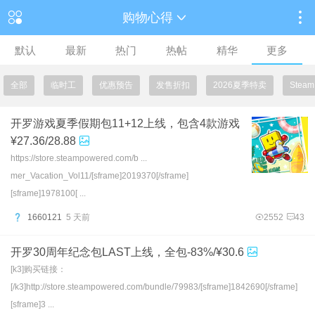
购物心得
默认
最新
热门
热帖
精华
更多
全部
临时工
优惠预告
发售折扣
2026夏季特卖
Ste
开罗游戏夏季假期包11+12上线，包含4款游戏
¥27.36/28.88
https://store.steampowered.com/b ...
mer_Vacation_Vol11/[sframe]2019370[/sframe]
[sframe]1978100[ ...
1660121
5 天前
2552
43
开罗30周年纪念包LAST上线，全包-83%/¥30.6
[k3]购买链接：
[/k3]http://store.steampowered.com/bundle/79983/[sframe]1842690[/sframe]
[sframe]3 ...