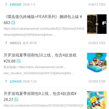
1456045
2026-7-3
4673
54
《喋血復仇終極版+FEAR系列》捆綁包上線 ¥
663
https://store.steampowered.com/bundle/81178[sframe]16450[
/sframe][sframe]16465[/sframe][sfram ...
1660121
前天 06:05
1833
16
开罗游戏夏季假期包10上线，包含4款游戏
¥29.88
购买链接👉https://store.steampowered.com/b ...
mer_Vacation_Vol10/[sframe]2084720[/sframe][sfra ...
1204439
2026-7-24
2359
38
开罗游戏夏季假期包9上线，包含4款游戏¥
28.27
https://x.com/kairokun2010/status/2078345361270456643开