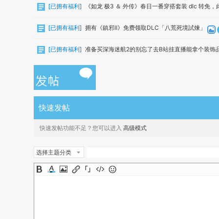
[
已拥有福利
]
《如龙 极3 ＆ 外传》春日一番穿搭套装 dlc 转免，
[
已拥有福利
]
拥有《鎮邪Ⅱ》免费领取DLC「八荒死境試煉」
[
已拥有福利
]
准备买深海迷航2的别忘了去B站挂直播能拿个装饰
快速发帖
快速发帖功能不足？您可以进入
高级模式
选择主题分类