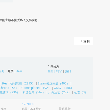
块的主楼不接受私人交易信息
。
返 回
主题状态
当月
｜
此季
｜
今年
全部
｜
精华
｜
热门
｜
Steam价格调整（2315）
｜
Steam社区物品（405）
｜
Chrono（54）
｜
Gamesplanet（192）
｜
GMG（1466）
｜
包变动（236）
｜
精选合集（567）
｜
厂商活动（272）
｜
公告（3）
1789060
1
快速跳转
发表
昨天 12:23
回复