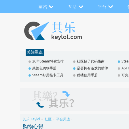
蒸汽
互助
平台
关注重点
26年Steam特卖安排
社区帖子代码指南
St
慈善包购物手册
是否拥有游戏的插件
AS
Steam好用挂卡工具
赠楼使用手册
可免
其乐 Keylol
社区
平台周边
>>
›
›
购物心得