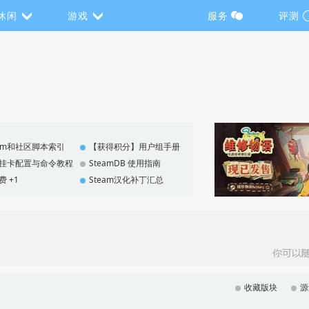
休闲
游戏
服务
评测
eam和社区脚本索引
【获得积分】用户组手册
F 挂卡配置与命令教程
SteamDB 使用指南
费 +1
Steam汉化补丁汇总
收藏版块
源