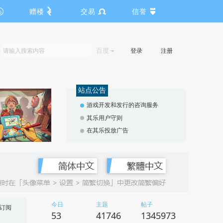
赠楼
交易
信誉
百度
登录
注册
站点公告
游戏开发和发行的咨询服务
其乐用户守则
在其乐投放广告
今日
主题
帖子
订阅
53
41746
1345973