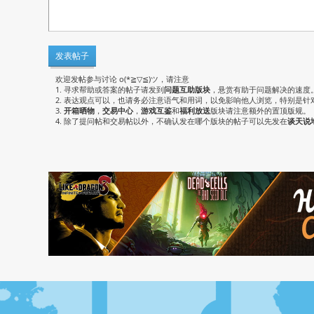
发表帖子
欢迎发帖参与讨论 o(*≧▽≦)ツ，请注意
1. 寻求帮助或答案的帖子请发到
问题互助版块
，悬赏有助于问题解决的速度
2. 表达观点可以，也请务必注意语气和用词，以免影响他人浏览，特别是针
3.
开箱晒物
，
交易中心
，
游戏互鉴
和
福利放送
版块请注意额外的置顶版规。
4. 除了提问帖和交易帖以外，不确认发在哪个版块的帖子可以先发在
谈天说