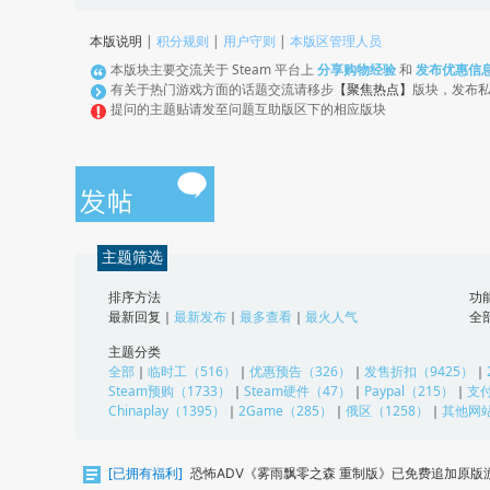
本版说明
|
积分规则
|
用户守则
|
本版区管理人员
本版块主要交流关于 Steam 平台上
分享购物经验
和
发布优惠信
有关于热门游戏方面的话题交流请移步
【聚焦热点】
版块，发布
提问的主题贴请发至问题互助版区下的相应版块
主题筛选
排序方法
功
最新回复
｜
最新发布
｜
最多查看
｜
最火人气
全
主题分类
全部
｜
临时工（516）
｜
优惠预告（326）
｜
发售折扣（9425）
｜
Steam预购（1733）
｜
Steam硬件（47）
｜
Paypal（215）
｜
支付
Chinaplay（1395）
｜
2Game（285）
｜
俄区（1258）
｜
其他网站
[
已拥有福利
]
恐怖ADV《雾雨飘零之森 重制版》已免费追加原版