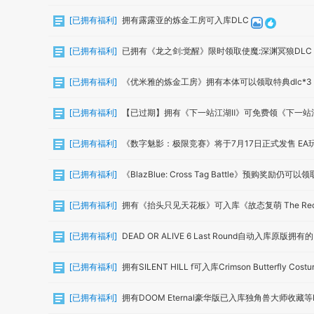
[
已拥有福利
]
拥有露露亚的炼金工房可入库DLC
[
已拥有福利
]
已拥有《龙之剑:觉醒》限时领取使魔:深渊冥狼DLC
[
已拥有福利
]
《优米雅的炼金工房》拥有本体可以领取特典dlc*3（
[
已拥有福利
]
【已过期】拥有《下一站江湖Ⅱ》可免费领《下一站
[
已拥有福利
]
《数字魅影：极限竞赛》将于7月17日正式发售 EA
[
已拥有福利
]
《BlazBlue: Cross Tag Battle》预购奖励仍可以领
[
已拥有福利
]
拥有《抬头只见天花板》可入库《故态复萌 The Reca
[
已拥有福利
]
DEAD OR ALIVE 6 Last Round自动入库原版拥有
[
已拥有福利
]
拥有SILENT HILL f可入库Crimson Butterfly Cost
[
已拥有福利
]
拥有DOOM Eternal豪华版已入库独角兽大师收藏等