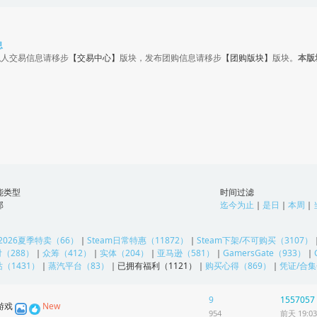
息
私人交易信息请移步
【交易中心】
版块，发布团购信息请移步
【团购版块】
版块。
本版
能类型
时间过滤
部
迄今为止
｜
是日
｜
本周
｜
2026夏季特卖（66）
｜
Steam日常特惠（11872）
｜
Steam下架/不可购买（3107）
（288）
｜
众筹（412）
｜
实体（204）
｜
亚马逊（581）
｜
GamersGate（933）
｜
（1431）
｜
蒸汽平台（83）
｜
已拥有福利（1121）
｜
购买心得（869）
｜
凭证/合集
9
1557057
New
游戏
954
前天 19:03