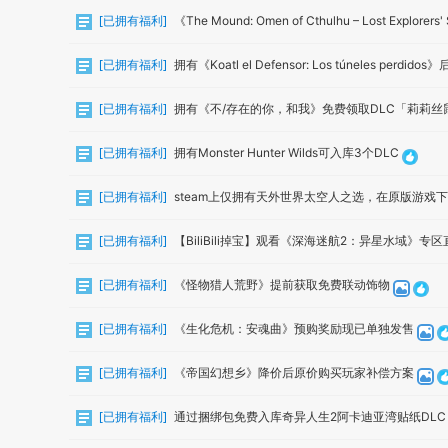
[
已拥有福利
]
《The Mound: Omen of Cthulhu – Lost Explor
[
已拥有福利
]
拥有《Koatl el Defensor: Los túneles pe
[
已拥有福利
]
拥有《不/存在的你，和我》免费领取DLC「莉莉丝
[
已拥有福利
]
拥有Monster Hunter Wilds可入库3个DLC
[
已拥有福利
]
steam上仅拥有天外世界太空人之选，在原版游戏
[
已拥有福利
]
【BiliBili掉宝】观看《深海迷航2：异星水域》专
[
已拥有福利
]
《怪物猎人荒野》提前获取免费联动饰物
[
已拥有福利
]
《生化危机：安魂曲》预购奖励现已单独发售
[
已拥有福利
]
《帝国幻想乡》降价后原价购买玩家补偿方案
[
已拥有福利
]
通过捆绑包免费入库奇异人生2阿卡迪亚湾贴纸DLC