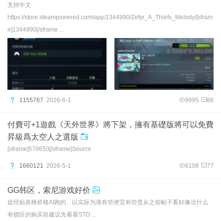
支持中文
https://store.steampowered.com/app/1344990/Zefyr_A_Thiefs_Melody/[sfram
e]1344990[/sframe ...
1155767
2026-6-1
9995
88
付費可+1遊戲《天外世界》將下架，擁有基礎版將可以免費
昇級爲太空人之選版
[sframe]578650[/sframe]Source
1660121
2026-5-1
6108
77
GG韩区，索尼游戏好价
促经贴表格价格AI跑的、以实际为准有些便宜有些贵从之前帖子看好像没什么
有锁区的购买前建议先看看STD ...