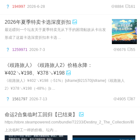
194997
2026-6-28
8884
161
2026年夏季特卖卡选深度折扣
最近瞟到一个坛友关于夏季特卖无从下手的困境帖故从卡出发
形成了这篇卡选深度折扣本卡选 ...
1259971
2026-7-3
6676
55
《歧路旅人》《歧路旅人2》价格永降：
¥402↘¥198、¥378↘¥198
《歧路旅人》¥402↘¥198（-51%）[sframe]921570[/sframe]《歧路旅人
2》¥378↘¥198（-48%）[s ...
1561797
2026-7-13
4905
87
命运2合集临时工回归【已结束】
https://store.steampowered.com/bundle/72233/Destiny_2_The_Collection/和
上次临时工一样的价格。坛内 ...