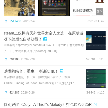
5
1511408
2026-2-4
6193
42
steam上仅拥有天外世界太空人之选，在原版游
戏下架后也自动获得了
刚刚看到 https://keylol.com/t1038942-1-1 这个帖子也去库里翻
了一下，发现直接入库了[sframe]578650[ ...
791908
2026-5-28
8701
125
以撒的结合：重生 一折新史低！
商店捆绑包也是一折，第一眼以为自己看错了。本体
4.8The_Binding_of_Isaac_Rebirth大包17.2已购入{:17_ ...
424287
2026-6-26
8442
116
特別好評《Zefyr: A Thief''s Melody》打包錯誤6.25R