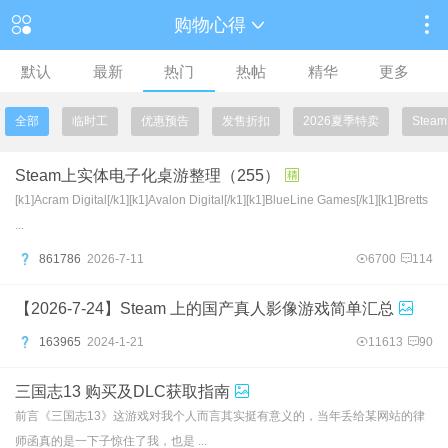
购物心得
默认
最新
热门
热帖
精华
更多
全部
临时工
优惠预告
发售折扣
2026夏季特卖
Ste
Steam上实体电子化桌游整理（255）
[k1]Acram Digital[/k1][k1]Avalon Digital[/k1][k1]BlueLine Games[/k1][k1]Bretts
...
861786
2026-7-11
6700
114
【2026-7-24】Steam 上的国产真人影像游戏简单汇总
163965
2024-1-21
11613
90
三国志13 购买及DLC获取指南
前言《三国志13》这游戏对我个人而言其实挺有意义的，当年丢给某网站的律
师函真的是一下子惊住了我，也是 ...