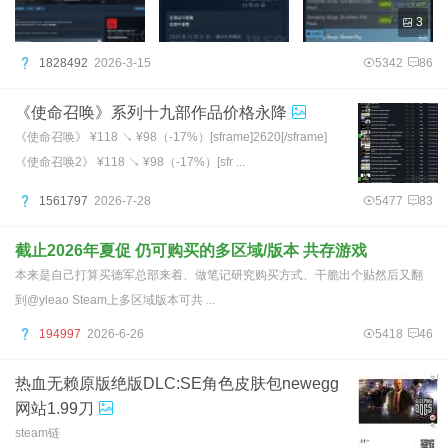
3
1828492
2026-3-15
5342
86
《使命召唤》系列十九部作品价格永降
《使命召唤》 ¥118 ↘ ¥98（-17%）[sframe]2620[/sframe]
《使命召唤2》 ¥118 ↘ ¥98（-17%）[sfr ...
1561797
2026-7-28
5477
83
截止2026年夏促 仍可购买的多区域/版本 共存游戏
本来是自己打算买德军总部来着、做笔记研究购买方式、干脆出个贴然后又翻
到@yleao Steam上多区域版本可共 ...
194997
2026-6-26
5418
46
热血无赖原版绝版DLC:SE角色皮肤包newegg
网站1.99刀
steam链