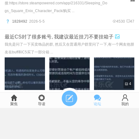
接:https://store.steampowered.com/app/216331/Sleeping_Do
gs_Square_Enix_Character_Pack/购买 ...
1828492
2026-5-5
4530
47
最近CS封了很多账号, 我建议最近挂刀不要挂箱子
我先是问了一下买卖饰品的群, 然后又在普通用户群里问了一下,有一个网友他朋
友在buff和C5买了一部分箱 ...
4
405830
2026-3-28
6903
67
聚焦
导读
论坛
我的
2026年夏季特卖游戏个人推荐
又是一年一度的夏促了，上周还抽空去核动力看了看，和几个
群友面了基。这周周末一直在下雨，正好在家把 ...