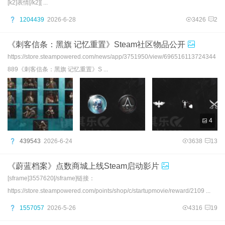
[k2]表情[/k2][ ...
1204439
2026-6-28
3426
2
《刺客信条：黑旗 记忆重置》Steam社区物品公开
https://store.steampowered.com/news/app/3751950/view/696516113724344
889《刺客信条：黑旗 记忆重置》S ...
4
439543
2026-6-24
3638
13
《蔚蓝档案》点数商城上线Steam启动影片
[sframe]3557620[/sframe]链接：
https://store.steampowered.com/points/shop/c/startupmovie/reward/2109 ...
1557057
2026-5-26
4316
19