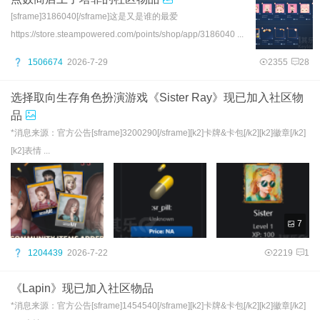
[sframe]3186040[/sframe]这是又是谁的最爱
https://store.steampowered.com/points/shop/app/3186040 ...
1506674
2026-7-29
2355
28
选择取向生存角色扮演游戏《Sister Ray》现已加入社区物
品
*消息来源：官方公告[sframe]3200290[/sframe][k2]卡牌&卡包[/k2][k2]徽章[/k2]
[k2]表情 ...
7
1204439
2026-7-22
2219
1
《Lapin》现已加入社区物品
*消息来源：官方公告[sframe]1454540[/sframe][k2]卡牌&卡包[/k2][k2]徽章[/k2]