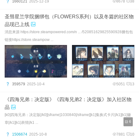
1660121
2025-12-19
8678
38
圣彗星兰学院捆绑包（FLOWERS系列）以及冬篇的社区物
品现已上线
消息来源 https://store.steampowered.com/n ... /520851629825590928捆包包
链接https://store.steampow ...
359579
2025-10-4
5051
13
《四海兄弟：决定版》《四海兄弟2：决定版》加入社区物
品
[k0]四海兄弟：决定版[/k0][sframe]1030840[/sframe][k1]集换式卡片[/k1][k1]徽
6
章[/k1][k1]表情[/k1 ...
1506674
2025-10-8
7881
10