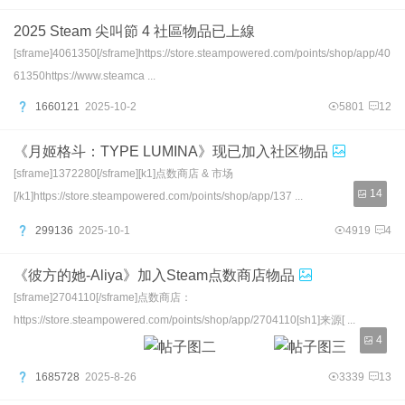
2025 Steam 尖叫節 4 社區物品已上線
[sframe]4061350[/sframe]https://store.steampowered.com/points/shop/app/40
61350https://www.steamca ...
1660121
2025-10-2
5801
12
《月姬格斗：TYPE LUMINA》现已加入社区物品
[sframe]1372280[/sframe][k1]点数商店 & 市场
14
[/k1]https://store.steampowered.com/points/shop/app/137 ...
299136
2025-10-1
4919
4
《彼方的她-Aliya》加入Steam点数商店物品
[sframe]2704110[/sframe]点数商店：
https://store.steampowered.com/points/shop/app/2704110[sh1]来源[ ...
4
1685728
2025-8-26
3339
13