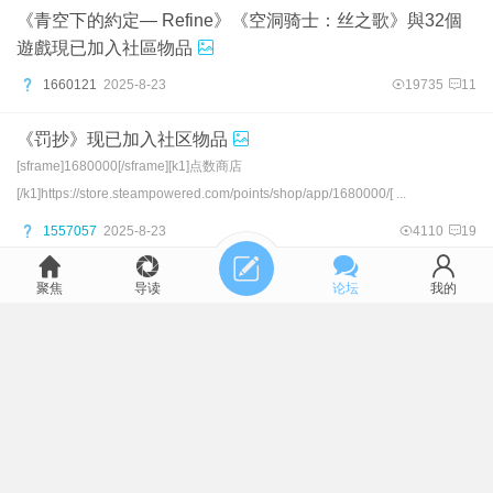
《青空下的約定― Refine》《空洞骑士：丝之歌》與32個
遊戲現已加入社區物品
1660121
2025-8-23
19735
11
《罚抄》现已加入社区物品
[sframe]1680000[/sframe][k1]点数商店
[/k1]https://store.steampowered.com/points/shop/app/1680000/[ ...
1557057
2025-8-23
4110
19
第一狂战士：卡赞 现已加入steam社区物品
聚焦
导读
论坛
我的
https://store.steampowered.com/agecheck/app/2680010/卡片
徽章背景（最后两张为动态点数背景） ...
481239
2025-8-6
2934
4
《Orgynizer》與24個遊戲現已加入社區物品
1660121
2025-7-27
3552
2