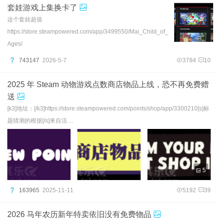
套娃游戏上集换卡了
这个套娃超值
https://store.steampowered.com/app/3499550/Mai_Child_of_
Ages/
743147
2026-5-7
3784
10
2025 年 Steam 动物游戏点数商店物品上线，恐不再免费赠
送
[k3]地址：[/k3]https://store.steampowered.com/points/shop/app/3300210[s]标
题猜测的根据[/s]来自活 ...
5
163965
2025-11-11
5192
39
2026 马年农历新年特卖依旧没有免费物品