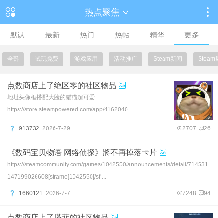
热点聚焦
默认
最新
热门
热帖
精华
更多
全部
试玩免费
游戏应用
活动推广
Steam新闻
Stea
点数商店上了绝区零的社区物品
地址头像框搭配大脸的猫猫超可爱
https://store.steampowered.com/app/4162040
913732
2026-7-29
2707
26
《数码宝贝物语 网络侦探》將不再掉落卡片
https://steamcommunity.com/games/1042550/announcements/detail/714531
147199026608[sframe]1042550[/sf ...
1660121
2026-7-7
7248
94
点数商店上了塔菲的社区物品