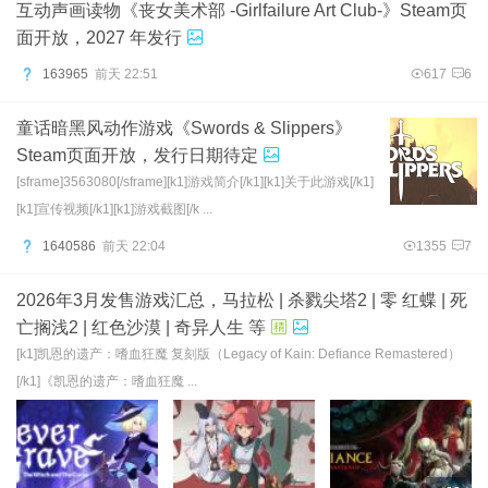
互动声画读物《丧女美术部 -Girlfailure Art Club-》Steam页
面开放，2027 年发行
163965
前天 22:51
617
6
童话暗黑风动作游戏《Swords & Slippers》
Steam页面开放，发行日期待定
[sframe]3563080[/sframe][k1]游戏简介[/k1][k1]关于此游戏[/k1]
[k1]宣传视频[/k1][k1]游戏截图[/k ...
1640586
前天 22:04
1355
7
2026年3月发售游戏汇总，马拉松 | 杀戮尖塔2 | 零 红蝶 | 死
亡搁浅2 | 红色沙漠 | 奇异人生 等
[k1]凯恩的遗产：嗜血狂魔 复刻版（Legacy of Kain: Defiance Remastered）
[/k1]《凯恩的遗产：嗜血狂魔 ...