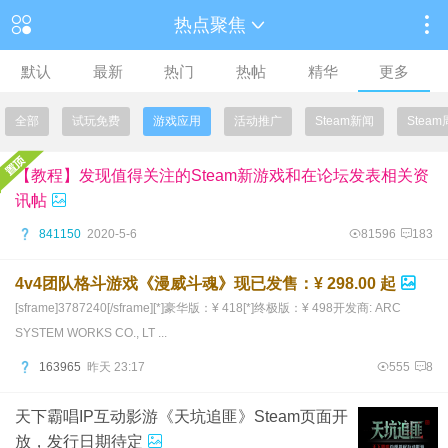
热点聚焦
默认
最新
热门
热帖
精华
更多
全部
试玩免费
游戏应用
活动推广
Steam新闻
Stea
【教程】发现值得关注的Steam新游戏和在论坛发表相关资
讯帖
841150
2020-5-6
81596
183
4v4团队格斗游戏《漫威斗魂》现已发售：¥ 298.00 起
[sframe]3787240[/sframe][*]豪华版：¥ 418[*]终极版：¥ 498开发商: ARC
SYSTEM WORKS CO., LT ...
163965
昨天 23:17
555
8
天下霸唱IP互动影游《天坑追匪》Steam页面开
放，发行日期待定