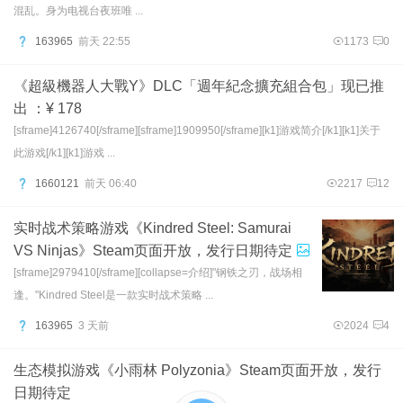
混乱。身为电视台夜班唯 ...
163965
前天 22:55
1173
0
《超級機器人大戰Y》DLC「週年紀念擴充組合包」现已推
出 ：¥ 178
[sframe]4126740[/sframe][sframe]1909950[/sframe][k1]游戏简介[/k1][k1]关于
此游戏[/k1][k1]游戏 ...
1660121
前天 06:40
2217
12
实时战术策略游戏《Kindred Steel: Samurai
VS Ninjas》Steam页面开放，发行日期待定
[sframe]2979410[/sframe][collapse=介绍]"钢铁之刃，战场相
逢。"Kindred Steel是一款实时战术策略 ...
163965
3 天前
2024
4
生态模拟游戏《小雨林 Polyzonia》Steam页面开放，发行
日期待定