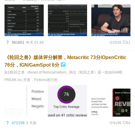
3
561601
昨天 01:49
2035
11
《轮回之兽》媒体评分解禁，Metacritic 73分/OpenCritic
76分，IGN/GamSpot 6分
[k1]轮回之兽（Beast of Reincarnation）[/k1]《轮回之兽》是一款由GAME
FREAK inc.开发，Fictions发行的 ...
9
472159
3 天前
4196
54