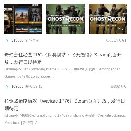
5
315806
9 小时前
1114
21
奇幻烹饪经营RPG《厨类拔萃：飞天酒馆》Steam页面开
放，发行日期待定
[sframe]4512650[/sframe][sframe]2333930[/sframe]开发商: Lemonpepper
Games | 发行商: Lemonpepp ...
163965
昨天 23:42
363
0
拉锯战策略游戏《Warfare 1776》Steam页面开放，发行日
期待定
[sframe]4746630[/sframe][sframe]2745870[/sframe]开发商: Con Artist Games,
Monstrum | 发行商: A ...