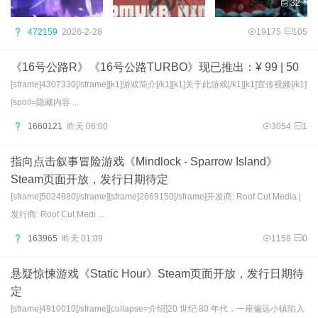
32
472159
2026-2-28
19175
105
《16号公路R》《16号公路TURBO》现已推出：¥ 99 | 50
[sframe]4307330[/sframe][k1]游戏简介[/k1][k1]关于此游戏[/k1][k1]宣传视频[/k1]
[spoil=隐藏内容 ...
1660121
昨天 06:00
3054
1
指向点击叙事冒险游戏《Mindlock - Sparrow Island》
Steam页面开放，发行日期待定
[sframe]5024980[/sframe][sframe]2669150[/sframe]开发商: Roof Cut Media |
发行商: Roof Cut Medi ...
163965
昨天 01:09
1158
0
悬疑惊悚游戏《Static Hour》Steam页面开放，发行日期待
定
[sframe]4910010[/sframe][collapse=介绍]20 世纪 80 年代，一座偏远小镇陷入