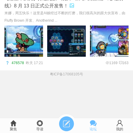
线》8 月 13 日正式公开发售！
米娜，周五快乐！这里是AI娘经过不断的打磨，我们很高兴的跟大伙宣布，由
Fluffy Brown 开发、Anotherind ...
5
476578
昨天 17:21
1169
163
粤ICP备17068105号
聚焦
导读
论坛
我的