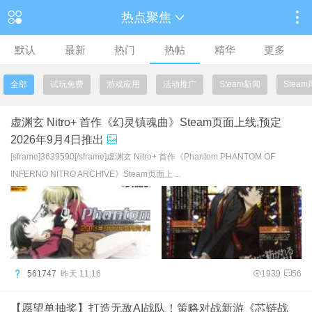
热点聚焦
默认
最新
热门
热帖
精华
更多
全部
试玩免费
游戏应用
活动推广
Steam新闻
Stea
虚渊玄 Nitro+ 首作《幻灵镇魂曲》Steam页面上线,预定
2026年9月4日推出
[sframe]3639590[/sframe]虚渊玄 Nitro+ 首作《Phantom PHANTOM OF
INFERNO NITRO ARCHIVE》Steam页面上 ...
561747
昨天 11:16
1939
56
【愿望单抽奖】打造无敌AI战队！策略对战新游《芯链战