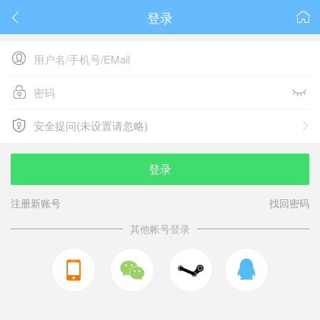
登录






安全提问(未设置请忽略)

安全提问(未设置请忽略)
登录
注册新账号
找回密码
其他帐号登录


