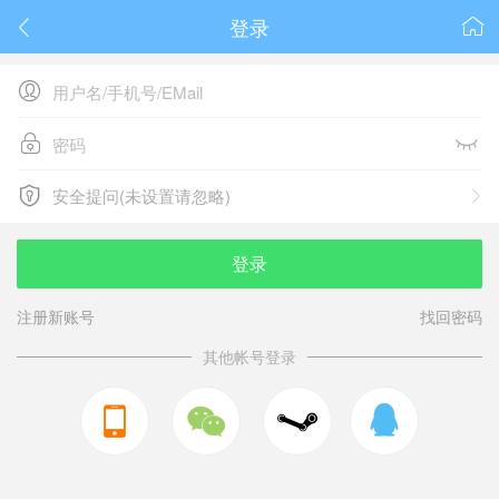
登录






安全提问(未设置请忽略)

安全提问(未设置请忽略)
登录
注册新账号
找回密码
其他帐号登录


