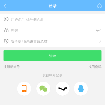
登录






安全提问(未设置请忽略)

安全提问(未设置请忽略)
登录
注册新账号
找回密码
其他帐号登录


