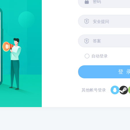


安全提问

自动登录
登
其他帐号登录
