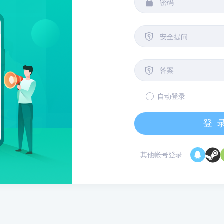


安全提问

自动登录
登
其他帐号登录
