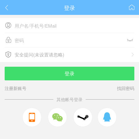
登录






安全提问(未设置请忽略)

安全提问(未设置请忽略)
登录
注册新账号
找回密码
其他帐号登录


