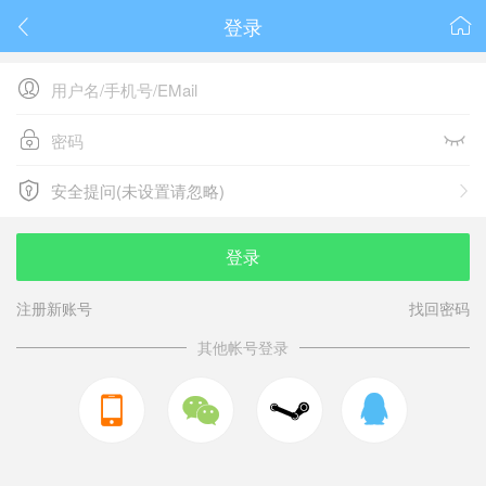
登录






安全提问(未设置请忽略)

安全提问(未设置请忽略)
登录
注册新账号
找回密码
其他帐号登录


