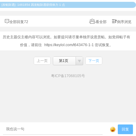
[
发帖际遇
]: 1461854 因发帖际遇获得体力 1 点
全部回复72
看全部
倒序浏览
历史主题仅主楼内容可以浏览。如要提问请尽量单独开设悬赏帖。如觉得帖子有
价值，请前往
https://keylol.com/t643476-1-1
尝试恢复。
上一页
第1页
下一页
粤ICP备17068105号