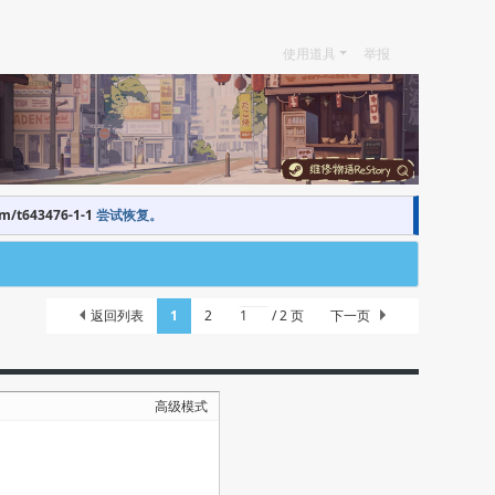
使用道具
举报
om/t643476-1-1
尝试恢复。
返回列表
1
2
/ 2 页
下一页
高级模式