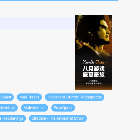
 Beast
Mad Tracks
Highscore Hunter Hodgepodge
adventure
Malevolence
PictoQuest
he Heodenings
Citadale - The Ancestral Strain