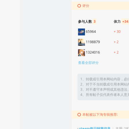
评分
参与人数
3
体力
+34
65964
+ 30
1198879
+ 2
1324016
+ 2
查看全部评分
1、转载或引用本网站内容，必
2、对于不当转载或引用本网站
3、对不遵守本声明或其他违法
4、所有帖子仅代表作者本人意
本帖被以下淘专辑推荐:
·
steam每日特惠信息
|
主题: 18