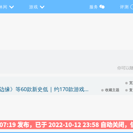
休闲
游戏
服务
评测
宽
「PLUG & PID & DV 发行商联合特卖」《永恒边缘》等60款新史低 | 约170款游戏折扣促销
收藏主题
复
3 07:19 发布，已于 2022-10-12 23:58 自