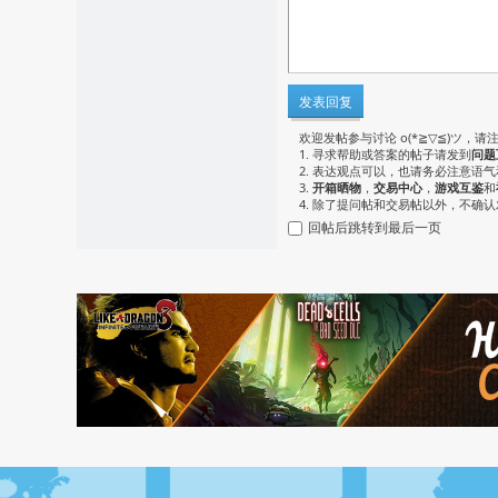
发表回复
欢迎发帖参与讨论 o(*≧▽≦)ツ，请
1. 寻求帮助或答案的帖子请发到
问题
2. 表达观点可以，也请务必注意语
3.
开箱晒物
，
交易中心
，
游戏互鉴
和
4. 除了提问帖和交易帖以外，不确
回帖后跳转到最后一页