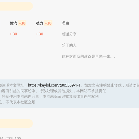
蒸汽
+30
动力
+30
理由
+ 30
+ 30
感谢分享
乐于助人
这种封面我的建议是再来一张。.
须注明本文网址：
https://keylol.com/t805569-1-1
。如发文者注明禁止转载，则请勿
内容而引起的民事纷争、行政处理或其他损失，本网站不承担责任
、恶意使用本网站内容者，本网站保留追究其法律责任的权利
见，不代表本社区立场
34, 订阅: 105