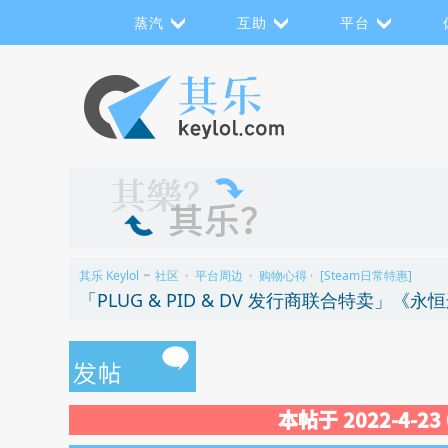
蒸汽
互助
平台
其乐 Keylol
社区
平台周边
购物心得
[Steam日常特惠]
>>
›
›
›
本帖于 2022-4-2