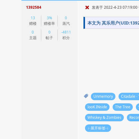
1392584
发表于 2022-4-23 07:19:00
|
13
3%
0
阅读模式
本文为 其乐用户(UID:1
赠楼
赠楼率
蒸汽
0
0
-4811
主题
帖子
积分
Unmemory
Citadale -
looK INside
The Tree
Whiskey & Zombies
Reco
↓-展开标签-↓