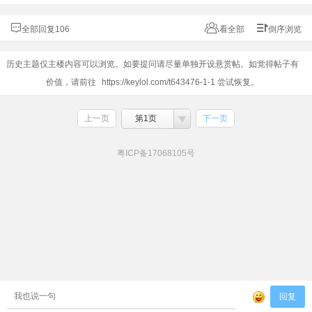
全部回复106
看全部
倒序浏览
历史主题仅主楼内容可以浏览。如要提问请尽量单独开设悬赏帖。如觉得帖子有
价值，请前往
https://keylol.com/t643476-1-1
尝试恢复。
上一页
第1页
下一页
粤ICP备17068105号