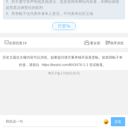
3、对不遵守本声明或其他违法、恶意使用本网站内容者，本网站保留
追究其法律责任的权利
4、所有帖子仅代表作者本人意见，不代表本社区立场
打赏Ta
全部回复19
看全部
倒序浏览
历史主题仅主楼内容可以浏览。如要提问请尽量单独开设悬赏帖。如觉得帖子有
价值，请前往
https://keylol.com/t643476-1-1
尝试恢复。
粤ICP备17068105号