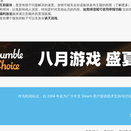
注意
互助版块
，悬赏有助于问题解决的速度。发错可能失去在该板块发布主题的权限（
了解更多
气和用词，以免影响他人浏览，特别是针对其他会员的内容。
如觉得违规可使用举报功能
交由
福利放送
版块请注意额外的置顶版规。
认发在哪个版块的帖子可以先发在
谈天说地
。
作为民间站点，自 2004 年起为广大中文 Steam 用户提供技术支持