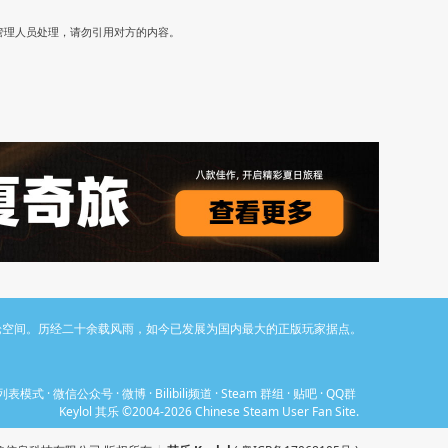
）
管理人员处理，请勿引用对方的内容。
与讨论空间。历经二十余载风雨，如今已发展为国内最大的正版玩家据点。
列表模式
·
微信公众号
·
微博
·
Bilibili频道
·
Steam 群组
·
贴吧
·
QQ群
Keylol 其乐 ©2004-2026 Chinese Steam User Fan Site.