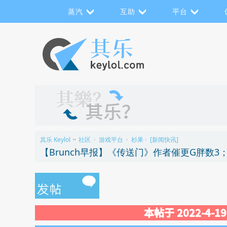
蒸汽
互助
平台
其乐 Keylol
社区
游戏平台
杉果
[新闻快讯]
>>
›
›
›
【Brunch早报】《传送门》作者催更G胖数3；索
本帖于 2022-4-