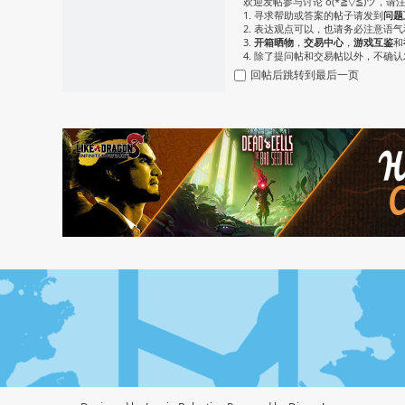
欢迎发帖参与讨论 o(*≧▽≦)ツ，请
1. 寻求帮助或答案的帖子请发到
问题
2. 表达观点可以，也请务必注意语
3.
开箱晒物
，
交易中心
，
游戏互鉴
和
4. 除了提问帖和交易帖以外，不确
回帖后跳转到最后一页