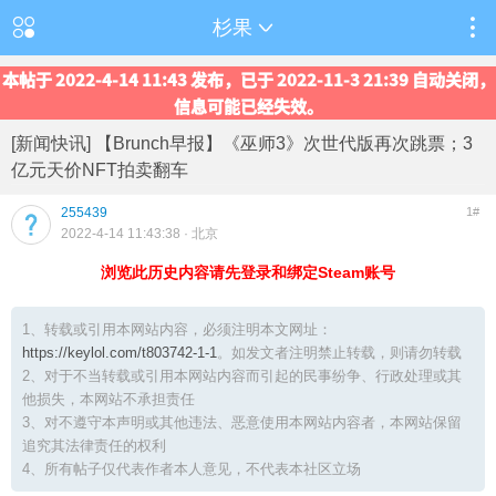
杉果
本帖于 2022-4-14 11:43 发布，已于 2022-11-3 21:39 自动关闭，
信息可能已经失效。
[新闻快讯] 【Brunch早报】《巫师3》次世代版再次跳票；3
亿元天价NFT拍卖翻车
255439
1#
2022-4-14 11:43:38
· 北京
浏览此历史内容请先登录和绑定Steam账号
1、转载或引用本网站内容，必须注明本文网址：
https://keylol.com/t803742-1-1
。如发文者注明禁止转载，则请勿转载
2、对于不当转载或引用本网站内容而引起的民事纷争、行政处理或其
他损失，本网站不承担责任
3、对不遵守本声明或其他违法、恶意使用本网站内容者，本网站保留
追究其法律责任的权利
4、所有帖子仅代表作者本人意见，不代表本社区立场