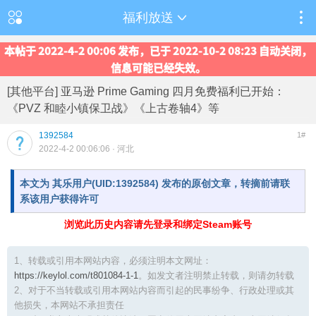
福利放送
本帖于 2022-4-2 00:06 发布，已于 2022-10-2 08:23 自动关闭，
信息可能已经失效。
[其他平台] 亚马逊 Prime Gaming 四月免费福利已开始：
《PVZ 和睦小镇保卫战》《上古卷轴4》等
1392584
1#
2022-4-2 00:06:06
· 河北
本文为 其乐用户(UID:1392584) 发布的原创文章，转摘前请联
系该用户获得许可
浏览此历史内容请先登录和绑定Steam账号
1、转载或引用本网站内容，必须注明本文网址：
https://keylol.com/t801084-1-1
。如发文者注明禁止转载，则请勿转载
2、对于不当转载或引用本网站内容而引起的民事纷争、行政处理或其
他损失，本网站不承担责任