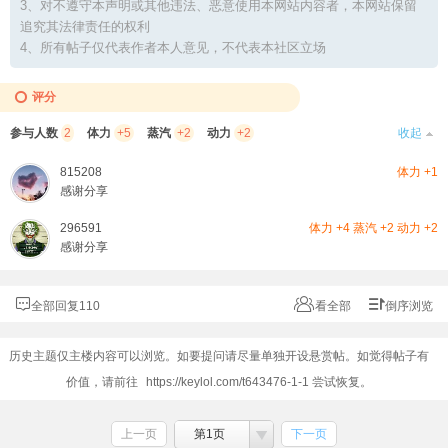
3、对不遵守本声明或其他违法、恶意使用本网站内容者，本网站保留
追究其法律责任的权利
4、所有帖子仅代表作者本人意见，不代表本社区立场
评分
参与人数
2
体力
+5
蒸汽
+2
动力
+2
收起
815208
体力 +1
感谢分享
296591
体力 +4 蒸汽 +2 动力 +2
感谢分享
全部回复110
看全部
倒序浏览
历史主题仅主楼内容可以浏览。如要提问请尽量单独开设悬赏帖。如觉得帖子有
价值，请前往
https://keylol.com/t643476-1-1
尝试恢复。
上一页
第1页
下一页