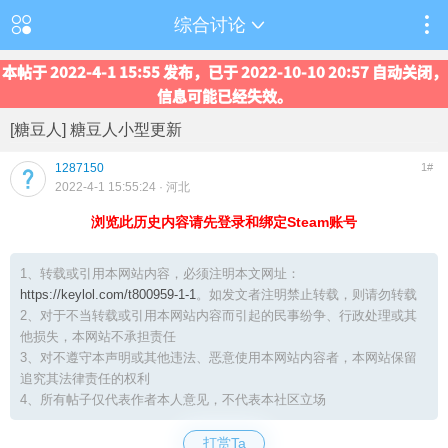
综合讨论
本帖于 2022-4-1 15:55 发布，已于 2022-10-10 20:57 自动关闭，
信息可能已经失效。
[糖豆人] 糖豆人小型更新
1287150
1#
2022-4-1 15:55:24
· 河北
浏览此历史内容请先登录和绑定Steam账号
1、转载或引用本网站内容，必须注明本文网址：
https://keylol.com/t800959-1-1
。如发文者注明禁止转载，则请勿转载
2、对于不当转载或引用本网站内容而引起的民事纷争、行政处理或其
他损失，本网站不承担责任
3、对不遵守本声明或其他违法、恶意使用本网站内容者，本网站保留
追究其法律责任的权利
4、所有帖子仅代表作者本人意见，不代表本社区立场
打赏Ta