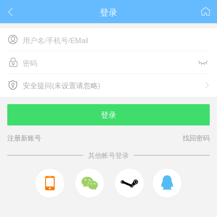
登录






安全提问(未设置请忽略)

安全提问(未设置请忽略)
登录
注册新账号
找回密码
其他帐号登录


