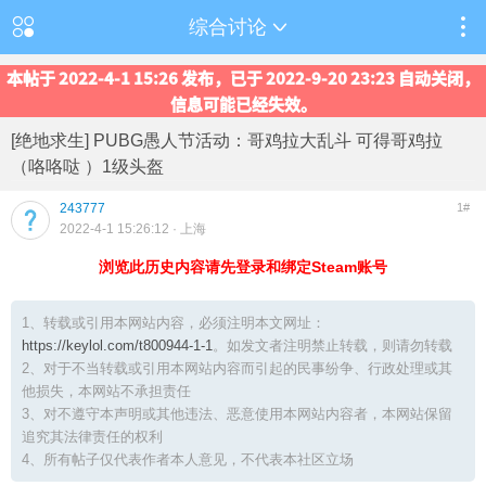
综合讨论
本帖于 2022-4-1 15:26 发布，已于 2022-9-20 23:23 自动关闭，
信息可能已经失效。
[绝地求生] PUBG愚人节活动：哥鸡拉大乱斗 可得哥鸡拉
（咯咯哒 ）1级头盔
243777
1#
2022-4-1 15:26:12
· 上海
浏览此历史内容请先登录和绑定Steam账号
1、转载或引用本网站内容，必须注明本文网址：
https://keylol.com/t800944-1-1
。如发文者注明禁止转载，则请勿转载
2、对于不当转载或引用本网站内容而引起的民事纷争、行政处理或其
他损失，本网站不承担责任
3、对不遵守本声明或其他违法、恶意使用本网站内容者，本网站保留
追究其法律责任的权利
4、所有帖子仅代表作者本人意见，不代表本社区立场