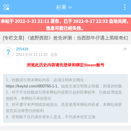
杉果
本帖于 2022-3-31 21:11 发布，已于 2022-9-17 22:32 自动关闭，
信息可能已经失效。
[专栏文章] 《诡野西部》抢先评测：当西部牛仔遇上黑暗奇幻
255439
1#
2022-3-31 21:11:25
· 北京
浏览此历史内容请先登录和绑定Steam账号
1、转载或引用本网站内容，必须注明本文网址：
https://keylol.com/t800760-1-1
。如发文者注明禁止转载，则请勿转载
2、对于不当转载或引用本网站内容而引起的民事纷争、行政处理或其
他损失，本网站不承担责任
3、对不遵守本声明或其他违法、恶意使用本网站内容者，本网站保留
追究其法律责任的权利
4、所有帖子仅代表作者本人意见，不代表本社区立场