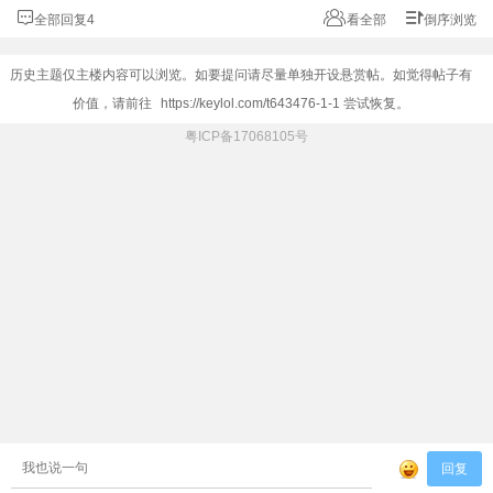
全部回复4
看全部
倒序浏览
历史主题仅主楼内容可以浏览。如要提问请尽量单独开设悬赏帖。如觉得帖子有
价值，请前往
https://keylol.com/t643476-1-1
尝试恢复。
粤ICP备17068105号