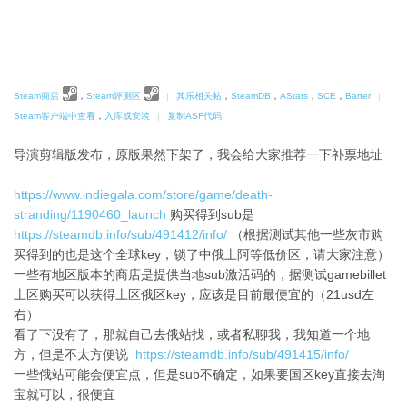
Steam商店
，
Steam评测区
|
其乐相关帖
，
SteamDB
，
AStats
，
SCE
，
Barter
|
Steam客户端中查看
，
入库或安装
|
复制ASF代码
导演剪辑版发布，原版果然下架了，我会给大家推荐一下补票地址
https://www.indiegala.com/store/game/death-
stranding/1190460_launch
购买得到sub是
https://steamdb.info/sub/491412/info/
（根据测试其他一些灰市购
买得到的也是这个全球key，锁了中俄土阿等低价区，请大家注意）
一些有地区版本的商店是提供当地sub激活码的，据测试gamebillet
土区购买可以获得土区俄区key，应该是目前最便宜的（21usd左
右）
看了下没有了，那就自己去俄站找，或者私聊我，我知道一个地
方，但是不太方便说
https://steamdb.info/sub/491415/info/
一些俄站可能会便宜点，但是sub不确定，如果要国区key直接去淘
宝就可以，很便宜