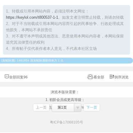
1、转载或引用本网站内容，必须注明本文网址：
https://keylol.com/t800537-1-1
。如发文者注明禁止转载，则请勿转载
2、对于不当转载或引用本网站内容而引起的民事纷争、行政处理或其
他损失，本网站不承担责任
3、对不遵守本声明或其他违法、恶意使用本网站内容者，本网站保留
追究其法律责任的权利
4、所有帖子仅代表作者本人意见，不代表本社区立场
[
发帖际遇
]: 1461854 因发帖际遇获得体力 1 点
全部回复96
看全部
倒序浏览
浏览本版块需要：
1. 初阶会员或更高等级；
上一页
2. （点击此处）绑定Steam账号
第1页
下一页
粤ICP备17068105号