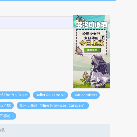
of The 7th Guest
Bullet Roulette VR
Battlecruisers
TIS-100
九州：商旅（Nine Provinces: Caravan）
展开标签-↓
转载