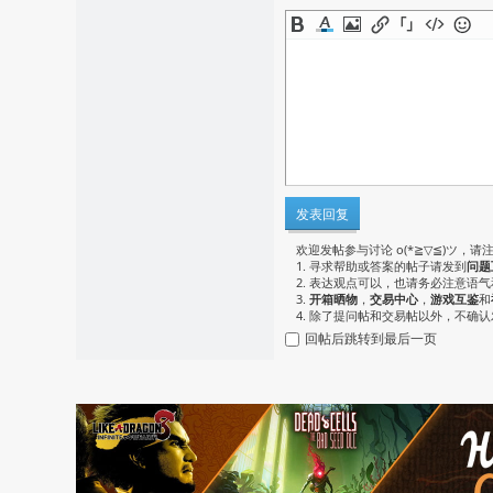
发表回复
欢迎发帖参与讨论 o(*≧▽≦)ツ，请
1. 寻求帮助或答案的帖子请发到
问题
2. 表达观点可以，也请务必注意语
3.
开箱晒物
，
交易中心
，
游戏互鉴
和
4. 除了提问帖和交易帖以外，不确
回帖后跳转到最后一页