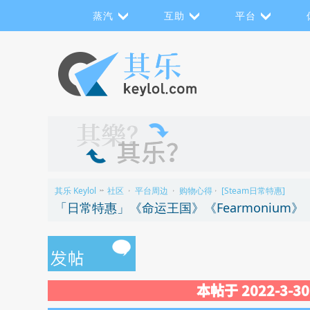
蒸汽
互助
平台
其乐 Keylol
社区
平台周边
购物心得
[Steam日常特惠]
>>
›
›
›
「日常特惠」《命运王国》《Fearmonium
本帖于 2022-3-