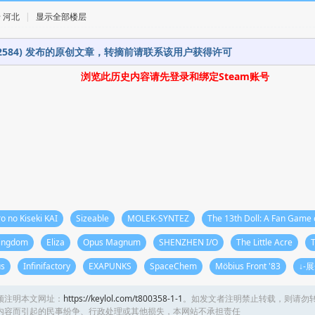
 · 河北
|
显示全部楼层
392584) 发布的原创文章，转摘前请联系该用户获得许可
浏览此历史内容请先登录和绑定Steam账号
o no Kiseki KAI
Sizeable
MOLEK-SYNTEZ
The 13th Doll: A Fan Game 
Kingdom
Eliza
Opus Magnum
SHENZHEN I/O
The Little Acre
us
Infinifactory
EXAPUNKS
SpaceChem
Möbius Front '83
↓-
须注明本文网址：
https://keylol.com/t800358-1-1
。如发文者注明禁止转载，则请勿
内容而引起的民事纷争、行政处理或其他损失，本网站不承担责任