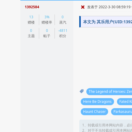
1392584
发表于 2022-3-30 08:59:19
|
13
3%
0
阅读模式
本文为 其乐用户(UID:1
赠楼
赠楼率
蒸汽
0
0
-4811
主题
帖子
积分
The Legend of Heroes: Zer
Here Be Dragons
Fated 
Haunt Chaser
Parkasaur
1、转载或引用本网站内容，必
2、对于不当转载或引用本网站