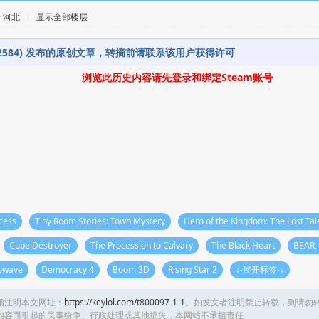
 · 河北
|
显示全部楼层
392584) 发布的原创文章，转摘前请联系该用户获得许可
浏览此历史内容请先登录和绑定Steam账号
cess
Tiny Room Stories: Town Mystery
Hero of the Kingdom: The Lost Tal
Cube Destroyer
The Procession to Calvary
The Black Heart
BEAR,
owave
Democracy 4
Boom 3D
Rising Star 2
↓-展开标签-↓
须注明本文网址：
https://keylol.com/t800097-1-1
。如发文者注明禁止转载，则请勿
内容而引起的民事纷争、行政处理或其他损失，本网站不承担责任