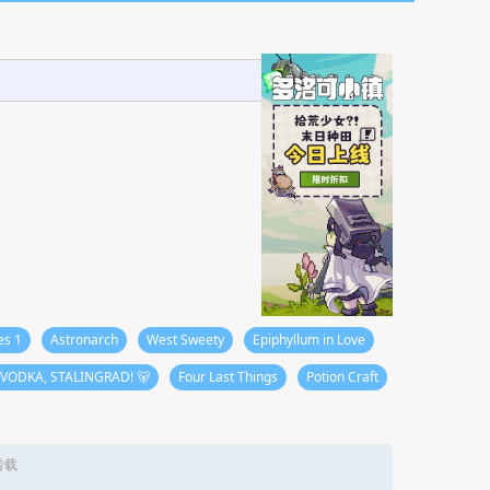
es 1
Astronarch
West Sweety
Epiphyllum in Love
 VODKA, STALINGRAD! 🐻
Four Last Things
Potion Craft
转载