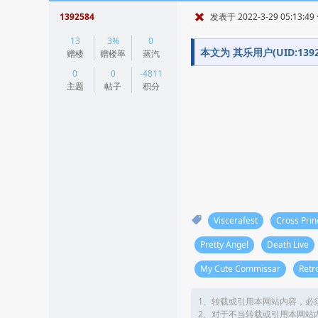
1392584
发表于 2022-3-29 05:13:49
|
13
3%
0
阅读模式
本文为 其乐用户(UID:1
赠楼
赠楼率
蒸汽
0
0
-4811
主题
帖子
积分
Viscerafest
Cross Prin
Pretty Angel
Death Live
My Cute Commissar
Retr
1、转载或引用本网站内容，必
2、对于不当转载或引用本网站