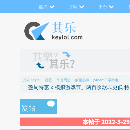
蒸汽
互助
平台
其乐 Keylol
社区
平台周边
购物心得
[Steam日常特惠]
>>
›
›
›
「整周特惠 x 模拟游戏节」两百余款非史低 
本帖于 2022-3-