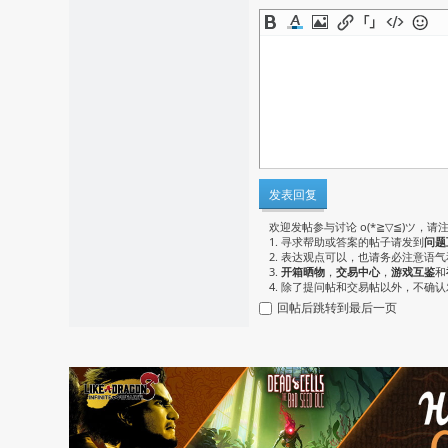
发表回复
欢迎发帖参与讨论 o(*≧▽≦)ツ，请
1. 寻求帮助或答案的帖子请发到
问题
2. 表达观点可以，也请务必注意语
3.
开箱晒物
，
交易中心
，
游戏互鉴
和
4. 除了提问帖和交易帖以外，不确
回帖后跳转到最后一页