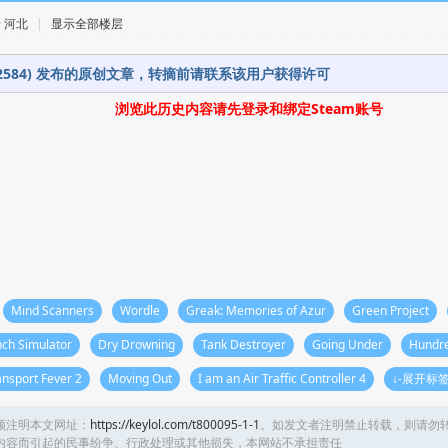
 · 河北
|
显示全部楼层
392584) 发布的原创文章，转摘前请联系该用户获得许可
浏览此历史内容请先登录和绑定Steam账号
Mind Scanners
Wordle
Greak: Memories of Azur
Green Project
ch Simulator
Dry Drowning
Tank Destroyer
Going Under
Hundr
ansport Fever 2
Moving Out
I am an Air Traffic Controller 4
↓-展开标签
须注明本文网址：
https://keylol.com/t800095-1-1
。如发文者注明禁止转载，则请勿
内容而引起的民事纷争、行政处理或其他损失，本网站不承担责任