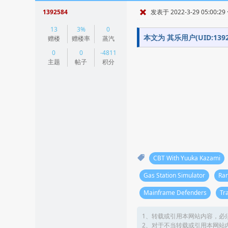
1392584
发表于 2022-3-29 05:00:29
|
13
3%
0
阅读模式
本文为 其乐用户(UID:1
赠楼
赠楼率
蒸汽
0
0
-4811
主题
帖子
积分
CBT With Yuuka Kazami
Gas Station Simulator
Ran
Mainframe Defenders
Tr
1、转载或引用本网站内容，必
2、对于不当转载或引用本网站