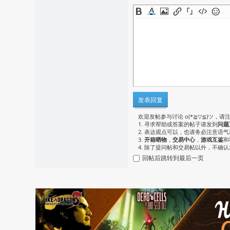
发表回复
欢迎发帖参与讨论 o(*≧▽≦)ツ，请
1. 寻求帮助或答案的帖子请发到
问题
2. 表达观点可以，也请务必注意语
3.
开箱晒物
，
交易中心
，
游戏互鉴
和
4. 除了提问帖和交易帖以外，不确
回帖后跳转到最后一页