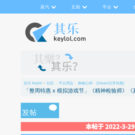
蒸汽
互助
平台
其乐 Keylol
社区
平台周边
购物心得
[Steam日常特惠]
>>
›
›
›
「整周特惠 x 模拟游戏节」《精神检验师》
本帖于 2022-3-