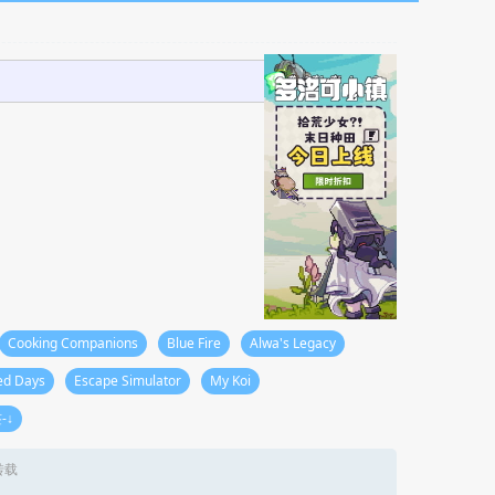
Cooking Companions
Blue Fire
Alwa's Legacy
ed Days
Escape Simulator
My Koi
-↓
转载