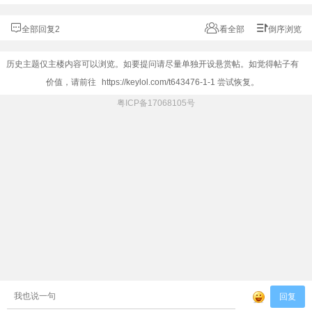
全部回复2
看全部
倒序浏览
历史主题仅主楼内容可以浏览。如要提问请尽量单独开设悬赏帖。如觉得帖子有
价值，请前往
https://keylol.com/t643476-1-1
尝试恢复。
粤ICP备17068105号