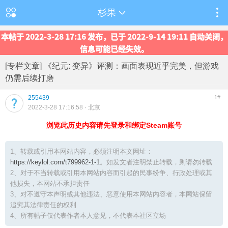
杉果
本帖于 2022-3-28 17:16 发布，已于 2022-9-14 19:11 自动关闭，
信息可能已经失效。
[专栏文章] 《纪元: 变异》评测：画面表现近乎完美，但游戏
仍需后续打磨
255439
1#
2022-3-28 17:16:58
· 北京
浏览此历史内容请先登录和绑定Steam账号
1、转载或引用本网站内容，必须注明本文网址：
https://keylol.com/t799962-1-1
。如发文者注明禁止转载，则请勿转载
2、对于不当转载或引用本网站内容而引起的民事纷争、行政处理或其
他损失，本网站不承担责任
3、对不遵守本声明或其他违法、恶意使用本网站内容者，本网站保留
追究其法律责任的权利
4、所有帖子仅代表作者本人意见，不代表本社区立场