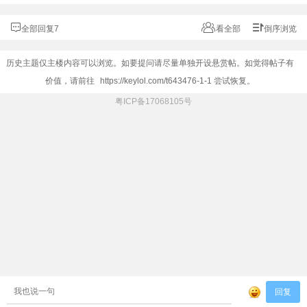
全部回复7
看全部
倒序浏览
历史主题仅主楼内容可以浏览。如要提问请尽量单独开设悬赏帖。如觉得帖子有
价值，请前往
https://keylol.com/t643476-1-1
尝试恢复。
粤ICP备17068105号