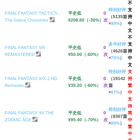
不
特别好评
支
FINAL FANTASY TACTICS -
平史低
0
（5135篇
持
The Ivalice Chronicles
¥208.60（-30%）
次
×
90%
）
中
文
不
多半好评
支
FINAL FANTASY VIII -
平史低
0
（4626篇
持
REMASTERED
¥50.00（-60%）
次
×
75%
）
中
文
特别好评
支
FINAL FANTASY X/X-2 HD
平史低
0
（19142
持
Remaster
¥35.20（-60%）
次
篇
繁
×
87%
）
中
支
持
特别好评
FINAL FANTASY XII THE
平史低
0
简
（8307篇
ZODIAC AGE
¥95.40（-70%）
次
中
×
89%
）
繁
中