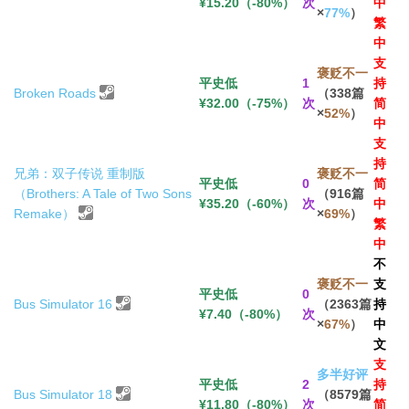
¥15.20（-80%）
次
中
×
77%
）
繁
中
支
褒贬不一
平史低
1
持
Broken Roads
（338篇
¥32.00（-75%）
次
简
×
52%
）
中
支
持
兄弟：双子传说 重制版
褒贬不一
平史低
0
简
（Brothers: A Tale of Two Sons
（916篇
¥35.20（-60%）
次
中
Remake）
×
69%
）
繁
中
不
褒贬不一
支
平史低
0
Bus Simulator 16
（2363篇
持
¥7.40（-80%）
次
×
67%
）
中
文
支
多半好评
平史低
2
持
Bus Simulator 18
（8579篇
¥11.80（-80%）
次
简