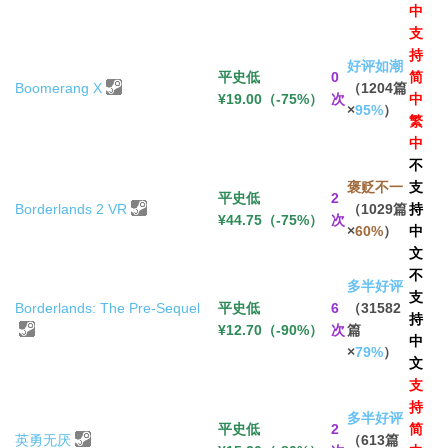
中
支
持
好评如潮
平史低
0
简
Boomerang X
（1204篇
¥19.00（-75%）
次
中
×
95%
）
繁
中
不
褒贬不一
支
平史低
2
Borderlands 2 VR
（1029篇
持
¥44.75（-75%）
次
×
60%
）
中
文
不
多半好评
支
Borderlands: The Pre-Sequel
平史低
6
（31582
持
¥12.70（-90%）
次
篇
中
×
79%
）
文
支
持
多半好评
平史低
2
简
英勇无厌
（613篇