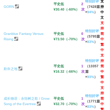
特别好评
支
平史低
2
GORN
（7428篇
持
¥30.40（-60%）
次
×
94%
）
中
文
支
持
特别好评
Granblue Fantasy Versus:
平史低
0
简
（5795篇
Rising
¥73.50（-70%）
次
中
×
83%
）
繁
中
支
特别好评
持
平史低
1
（13357
简
欺诈之地
¥16.32（-66%）
次
篇
中
×
93%
）
繁
中
支
持
特别好评
成长物语：永恒树之歌 / Grow:
平史低
1
简
（1771篇
Song of the Evertree
¥32.70（-70%）
次
中
×
83%
）
繁