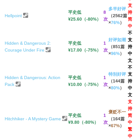
支
多半好评
平史低
8
持
Hellpoint
（2562篇
¥25.60（-80%）
次
简
×
76%
）
中
不
好评如潮
支
Hidden & Dangerous 2:
平史低
1
（851篇
持
Courage Under Fire
¥17.00（-75%）
次
×
96%
）
中
文
不
特别好评
支
Hidden & Dangerous: Action
平史低
1
（144篇
持
Pack
¥10.00（-75%）
次
×
80%
）
中
文
支
持
褒贬不一
平史低
1
简
Hitchhiker - A Mystery Game
（164篇
¥9.80（-80%）
次
中
×
67%
）
繁
中