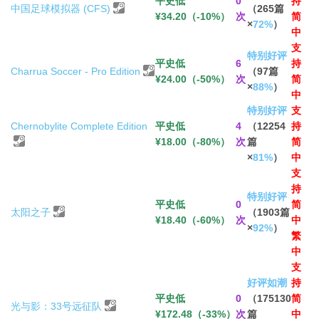
平史低
0
持
中国足球模拟器 (CFS)
（265篇
¥34.20（-10%）
次
简
×
72%
）
中
支
特别好评
平史低
6
持
Charrua Soccer - Pro Edition
（97篇
¥24.00（-50%）
次
简
×
88%
）
中
特别好评
支
Chernobylite Complete Edition
平史低
4
（12254
持
¥18.00（-80%）
次
篇
简
×
81%
）
中
支
持
特别好评
平史低
0
简
太阳之子
（1903篇
¥18.40（-60%）
次
中
×
92%
）
繁
中
支
好评如潮
持
平史低
0
（175130
简
光与影：33号远征队
¥172.48（-33%）
次
篇
中