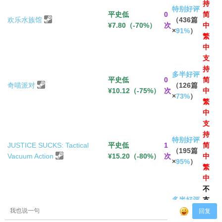
持
特别好评
平史低
0
简
欢乐水族馆
（436篇
¥7.80（-70%）
次
中
×
91%
）
繁
中
支
持
多半好评
平史低
0
简
奇喵派对
（126篇
¥10.12（-75%）
次
中
×
73%
）
繁
中
支
持
特别好评
JUSTICE SUCKS: Tactical
平史低
1
简
（195篇
Vacuum Action
¥15.20（-80%）
次
中
×
95%
）
繁
中
不
多半好评
支
平史低
1
KartKraft™
（2922篇
持
¥13.80（-85%）
次
×
73%
）
中