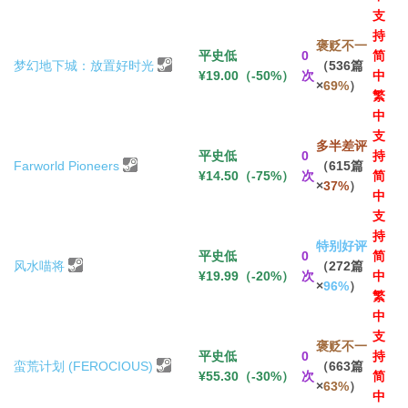
支
持
褒贬不一
平史低
0
简
梦幻地下城：放置好时光
（536篇
¥19.00（-50%）
次
中
×
69%
）
繁
中
支
多半差评
平史低
0
持
Farworld Pioneers
（615篇
¥14.50（-75%）
次
简
×
37%
）
中
支
持
特别好评
平史低
0
简
风水喵将
（272篇
¥19.99（-20%）
次
中
×
96%
）
繁
中
支
褒贬不一
平史低
0
持
蛮荒计划 (FEROCIOUS)
（663篇
¥55.30（-30%）
次
简
×
63%
）
中