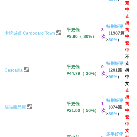
繁
中
支
持
特别好评
平史低
3
简
卡牌城镇 Cardboard Town
（1987篇
¥9.60（-80%）
次
中
×
80%
）
繁
中
不
特别好评
支
平史低
0
Cascadia
（201篇
持
¥44.79（-30%）
次
×
99%
）
中
文
支
持
特别好评
平史低
1
简
喵喵甜品屋
（874篇
¥21.00（-50%）
次
中
×
89%
）
繁
中
支
多半好评