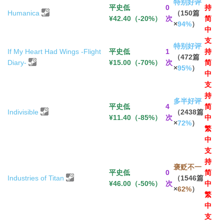
特别好评
平史低
0
持
Humanica
（150篇
¥42.40（-20%）
次
简
×
94%
）
中
支
特别好评
If My Heart Had Wings -Flight
平史低
1
持
（472篇
Diary-
¥15.00（-70%）
次
简
×
95%
）
中
支
持
多半好评
平史低
4
简
Indivisible
（2438篇
¥11.40（-85%）
次
中
×
72%
）
繁
中
支
持
褒贬不一
平史低
0
简
Industries of Titan
（1546篇
¥46.00（-50%）
次
中
×
62%
）
繁
中
支