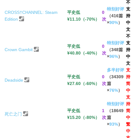
不
特别好评
支
CROSS†CHANNEL: Steam
平史低
0
（416篇
持
Edition
¥11.10（-70%）
次
×
90%
）
中
文
不
特别好评
支
平史低
0
Crown Gambit
（348篇
持
¥40.80（-40%）
次
×
96%
）
中
文
多半好评
支
平史低
0
（34309
持
Deadside
¥27.60（-60%）
次
篇
简
×
76%
）
中
支
特别好评
持
平史低
1
（18649
简
死亡之门
¥15.20（-80%）
次
篇
中
×
93%
）
繁
中
支