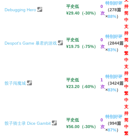
特别好评
平史低
0
持
Debugging Hero
（278篇
¥29.40（-30%）
次
简
×
88%
）
中
支
持
特别好评
平史低
0
简
Despot's Game 暴君的游戏
（2844篇
¥19.75（-75%）
次
中
×
83%
）
繁
中
支
持
特别好评
平史低
1
简
骰子闯魔城
（3424篇
¥23.20（-60%）
次
中
×
83%
）
繁
中
支
持
特别好评
平史低
0
简
骰子骑士录 Dice Gambit
（994篇
¥56.00（-30%）
次
中
×
87%
）
繁