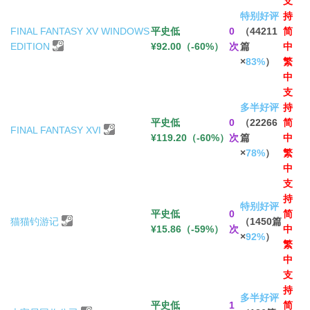
支
特别好评
持
FINAL FANTASY XV WINDOWS
平史低
0
（44211
简
EDITION
¥92.00（-60%）
次
篇
中
×
83%
）
繁
中
支
多半好评
持
平史低
0
（22266
简
FINAL FANTASY XVI
¥119.20（-60%）
次
篇
中
×
78%
）
繁
中
支
持
特别好评
平史低
0
简
猫猫钓游记
（1450篇
¥15.86（-59%）
次
中
×
92%
）
繁
中
支
持
多半好评
平史低
1
简