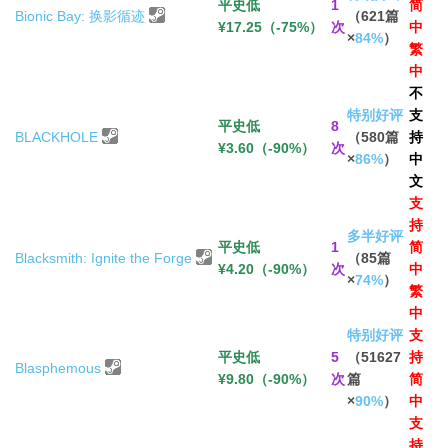
平史低
1
简
Bionic Bay: 换影循迹
（621篇
¥17.25（-75%）
次
中
×
84%
）
繁
中
不
特别好评
支
平史低
8
BLACKHOLE
（580篇
持
¥3.60（-90%）
次
×
86%
）
中
文
支
持
多半好评
平史低
1
简
Blacksmith: Ignite the Forge
（85篇
¥4.20（-90%）
次
中
×
74%
）
繁
中
特别好评
支
平史低
5
（51627
持
Blasphemous
¥9.80（-90%）
次
篇
简
×
90%
）
中
支
持