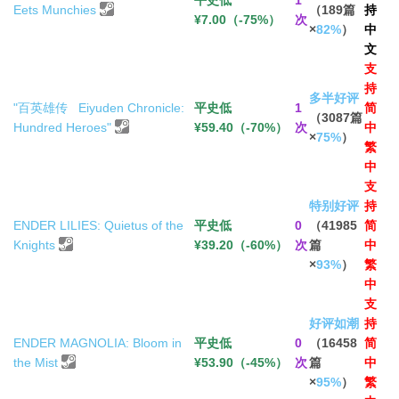
平史低
1
Eets Munchies
（189篇
持
¥7.00（-75%）
次
×
82%
）
中
文
支
持
多半好评
"百英雄传 Eiyuden Chronicle:
平史低
1
简
（3087篇
Hundred Heroes"
¥59.40（-70%）
次
中
×
75%
）
繁
中
支
特别好评
持
ENDER LILIES: Quietus of the
平史低
0
（41985
简
Knights
¥39.20（-60%）
次
篇
中
×
93%
）
繁
中
支
好评如潮
持
ENDER MAGNOLIA: Bloom in
平史低
0
（16458
简
the Mist
¥53.90（-45%）
次
篇
中
×
95%
）
繁