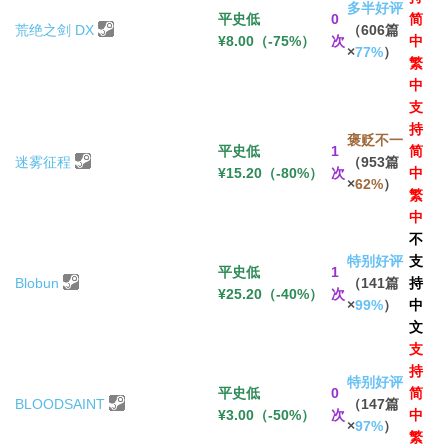
多半好评
平史低
0
简
荒绝之剑 DX
（606篇
¥8.00（-75%）
次
中
×
77%
）
繁
中
支
持
褒贬不一
平史低
1
简
迷雾征程
（953篇
¥15.20（-80%）
次
中
×
62%
）
繁
中
不
特别好评
支
平史低
1
Blobun
（141篇
持
¥25.20（-40%）
次
×
99%
）
中
文
支
持
特别好评
平史低
0
简
BLOODSAINT
（147篇
¥3.00（-50%）
次
中
×
97%
）
繁