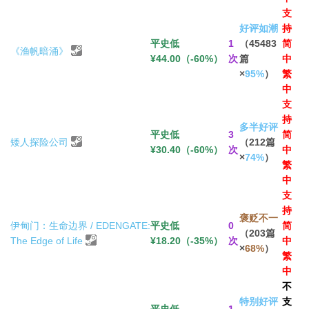
支
好评如潮
持
平史低
1
（45483
简
《渔帆暗涌》
¥44.00（-60%）
次
篇
中
×
95%
）
繁
中
支
持
多半好评
平史低
3
简
矮人探险公司
（212篇
¥30.40（-60%）
次
中
×
74%
）
繁
中
支
持
褒贬不一
伊甸门：生命边界 / EDENGATE:
平史低
0
简
（203篇
The Edge of Life
¥18.20（-35%）
次
中
×
68%
）
繁
中
不
特别好评
支