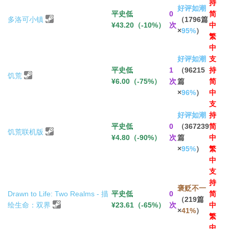
持
好评如潮
平史低
0
简
多洛可小镇
（1796篇
¥43.20（-10%）
次
中
×
95%
）
繁
中
好评如潮
支
平史低
1
（96215
持
饥荒
¥6.00（-75%）
次
篇
简
×
96%
）
中
支
好评如潮
持
平史低
0
（367239
简
饥荒联机版
¥4.80（-90%）
次
篇
中
×
95%
）
繁
中
支
持
褒贬不一
Drawn to Life: Two Realms - 描
平史低
0
简
（219篇
绘生命：双界
¥23.61（-65%）
次
中
×
41%
）
繁
中