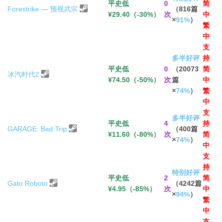
平史低
0
简
Forestrike — 预视武宗
（816篇
¥29.40（-30%）
次
中
×
91%
）
繁
中
支
多半好评
持
平史低
0
（20073
简
冰汽时代2
¥74.50（-50%）
次
篇
中
×
74%
）
繁
中
支
多半好评
平史低
4
持
GARAGE: Bad Trip
（400篇
¥11.60（-80%）
次
简
×
74%
）
中
支
持
特别好评
平史低
2
简
Gato Roboto
（4242篇
¥4.95（-85%）
次
中
×
94%
）
繁
中
支