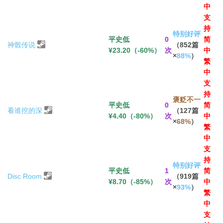
中
支
持
特别好评
平史低
0
简
神骰传说
（852篇
¥23.20（-60%）
次
中
×
88%
）
繁
中
支
持
褒贬不一
平史低
0
简
看谁挖的深
（127篇
¥4.40（-80%）
次
中
×
68%
）
繁
中
支
持
特别好评
平史低
1
简
Disc Room
（919篇
¥8.70（-85%）
次
中
×
93%
）
繁
中
支