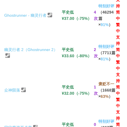
特别好评
持
平史低
4
（46294
简
Ghostrunner - 幽灵行者
¥37.00（-75%）
次
篇
中
×
91%
）
繁
中
支
持
特别好评
幽灵行者 2（Ghostrunner 2）
平史低
2
简
（7711篇
¥33.60（-80%）
次
中
×
81%
）
繁
中
支
持
褒贬不一
平史低
1
简
众神陨落
（1668篇
¥32.00（-75%）
次
中
×
63%
）
繁
中
支
持
特别好评
平史低
0
简