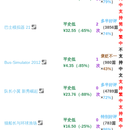
×
79%
）
中
支
持
多半好评
平史低
2
简
巴士模拟器 21
（3856篇
¥32.55（-65%）
次
中
×
74%
）
繁
中
不
褒贬不一
支
平史低
1
Bus-Simulator 2012
（980篇
持
¥4.35（-85%）
次
×
43%
）
中
文
支
多半好评
平史低
0
持
队长小翼 新秀崛起
（4789篇
¥23.76（-88%）
次
繁
×
72%
）
中
支
持
特别好评
平史低
0
简
猫船长与环球渔场
（783篇
¥16.50（-25%）
次
中
×
86%
）