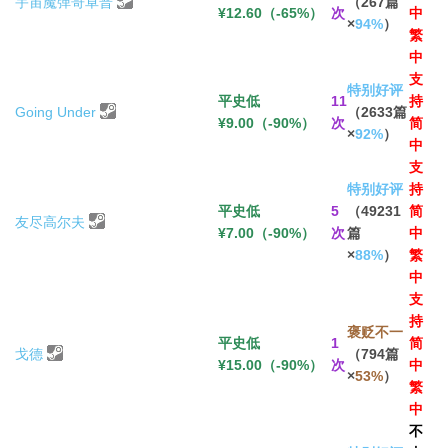
宇宙魔弹哥卓普
（267篇
¥12.60（-65%）
次
中
×
94%
）
繁
中
支
特别好评
平史低
11
持
Going Under
（2633篇
¥9.00（-90%）
次
简
×
92%
）
中
支
特别好评
持
平史低
5
（49231
简
友尽高尔夫
¥7.00（-90%）
次
篇
中
×
88%
）
繁
中
支
持
褒贬不一
平史低
1
简
戈德
（794篇
¥15.00（-90%）
次
中
×
53%
）
繁
中
不