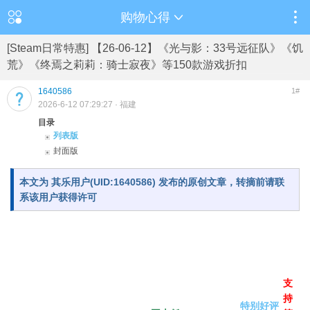
购物心得
[Steam日常特惠] 【26-06-12】《光与影：33号远征队》《饥
荒》《终焉之莉莉：骑士寂夜》等150款游戏折扣
1640586
1#
2026-6-12 07:29:27
· 福建
目录
列表版
封面版
本文为 其乐用户(UID:1640586) 发布的原创文章，转摘前请联
系该用户获得许可
语
进
言
游戏名称
商店价格
游戏评价
包
支
持
支
持
特别好评