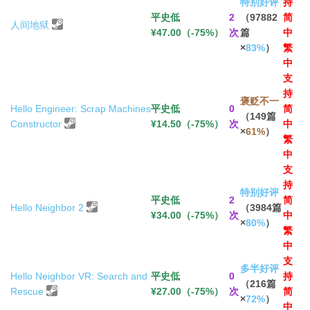
特别好评
持
平史低
2
（97882
简
人间地狱
¥47.00（-75%）
次
篇
中
×
83%
）
繁
中
支
持
褒贬不一
Hello Engineer: Scrap Machines
平史低
0
简
（149篇
Constructor
¥14.50（-75%）
次
中
×
61%
）
繁
中
支
持
特别好评
平史低
2
简
Hello Neighbor 2
（3984篇
¥34.00（-75%）
次
中
×
80%
）
繁
中
支
多半好评
Hello Neighbor VR: Search and
平史低
0
持
（216篇
Rescue
¥27.00（-75%）
次
简
×
72%
）
中