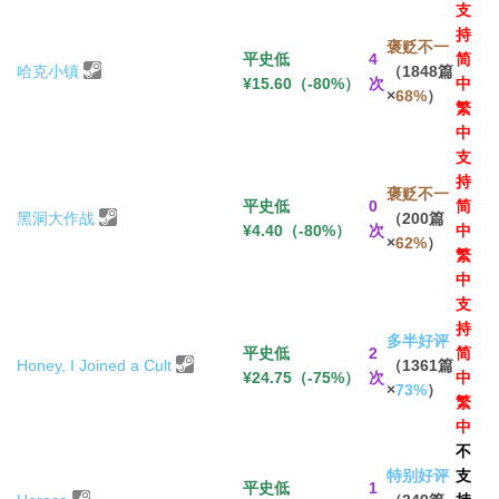
支
持
褒贬不一
平史低
4
简
哈克小镇
（1848篇
¥15.60（-80%）
次
中
×
68%
）
繁
中
支
持
褒贬不一
平史低
0
简
黑洞大作战
（200篇
¥4.40（-80%）
次
中
×
62%
）
繁
中
支
持
多半好评
平史低
2
简
Honey, I Joined a Cult
（1361篇
¥24.75（-75%）
次
中
×
73%
）
繁
中
不
特别好评
支
平史低
1