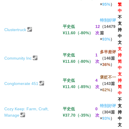
×
95%
）
繁
中
不
特别好评
支
平史低
12
（14479
Clustertruck
持
¥11.60（-80%）
次
篇
中
×
93%
）
文
支
多半差评
平史低
1
持
Community Inc
（146篇
¥11.60（-80%）
次
简
×
36%
）
中
支
褒贬不一
平史低
4
持
Conglomerate 451
（143篇
¥11.40（-85%）
次
简
×
62%
）
中
不
特别好评
支
Cozy Keep: Farm, Craft,
平史低
0
（304篇
持
Manage
¥37.70（-35%）
次
×
93%
）
中
文