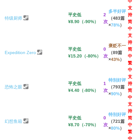
中
支
多半好评
平史低
2
持
特级厨师
（483篇
¥8.90（-90%）
次
简
×
78%
）
中
支
持
褒贬不一
平史低
0
简
Expedition Zero
（89篇
¥15.20（-80%）
次
中
×
43%
）
繁
中
支
特别好评
平史低
1
持
恐怖之眼
（793篇
¥4.40（-80%）
次
简
×
90%
）
中
支
持
特别好评
平史低
0
简
幻想鱼箱
（721篇
¥8.70（-70%）
次
中
×
80%
）
繁
中