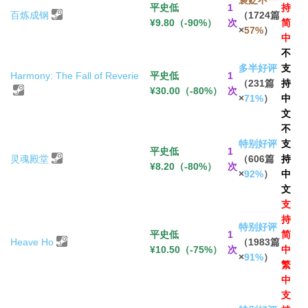
褒贬不一
平史低
1
持
百炼成钢
（1724篇
¥9.80（-90%）
次
简
×
57%
）
中
不
多半好评
支
Harmony: The Fall of Reverie
平史低
1
（231篇
持
¥30.00（-80%）
次
×
71%
）
中
文
不
特别好评
支
平史低
1
灵魂殿堂
（606篇
持
¥8.20（-80%）
次
×
92%
）
中
文
支
持
特别好评
平史低
1
简
Heave Ho
（1983篇
¥10.50（-75%）
次
中
×
91%
）
繁
中
支