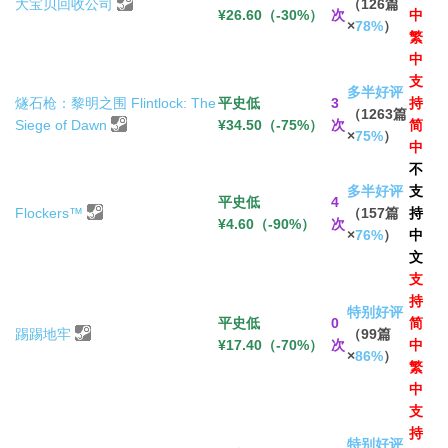
大宝贝回收公司
（126篇
¥26.60（-30%）
次
中
×
78%
）
繁
中
支
多半好评
燧石枪：黎明之围 Flintlock: The
平史低
3
持
（1263篇
Siege of Dawn
¥34.50（-75%）
次
简
×
75%
）
中
不
多半好评
支
平史低
4
Flockers™
（157篇
持
¥4.60（-90%）
次
×
76%
）
中
文
支
持
特别好评
平史低
0
简
踢踢地牢
（99篇
¥17.40（-70%）
次
中
×
86%
）
繁
中
支
持
特别好评