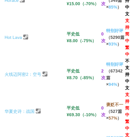
Horace
（349篇
持
¥15.00（-70%）
次
×
85%
）
中
文
支
持
特别好评
平史低
0
简
Hot Lava
（5290篇
¥8.00（-75%）
次
中
×
93%
）
繁
中
不
特别好评
支
平史低
2
（67342
火线迈阿密2：空号
持
¥8.70（-85%）
次
篇
中
×
94%
）
文
支
持
褒贬不一
平史低
0
简
华夏史诗：战国
（527篇
¥69.30（-10%）
次
中
×
57%
）
繁
中
支