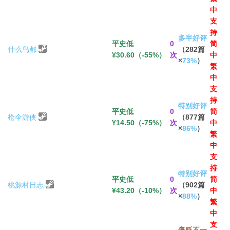
中
支
持
多半好评
平史低
0
简
什么鸟都
（282篇
¥30.60（-55%）
次
中
×
73%
）
繁
中
支
持
特别好评
平史低
0
简
枪伞游侠
（877篇
¥14.50（-75%）
次
中
×
86%
）
繁
中
支
持
特别好评
平史低
0
简
桃源村日志
（902篇
¥43.20（-10%）
次
中
×
88%
）
繁
中
支