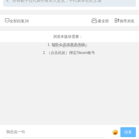
4、所有帖子仅代表作者本人意见，不代表本社区立场
全部回复26
看全部
倒序浏览
浏览本版块需要：
1. 初阶会员或更高等级；
粤ICP备17068105号
2. （点击此处）绑定Steam账号