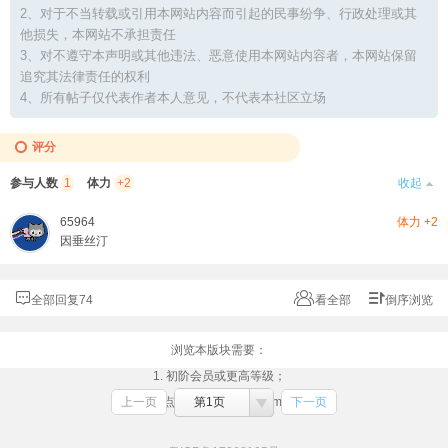
2、对于不当转载或引用本网站内容而引起的民事纷争、行政处理或其
他损失，本网站不承担责任
3、对不遵守本声明或其他违法、恶意使用本网站内容者，本网站保留
追究其法律责任的权利
4、所有帖子仅代表作者本人意见，不代表本社区立场
评分
参与人数
1
体力
+2
收起
65964
体力 +2
因垂丝汀
全部回复74
看全部
倒序浏览
浏览本版块需要：
1. 初阶会员或更高等级；
上一页
2. （点击此处）绑定Steam账号
第1页
下一页