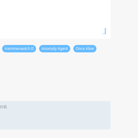
Hammerwatch II
Anomaly Agent
Once Alive
转载