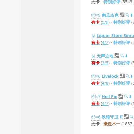
无卡
-
特别好评
(5543
📦×9
南瓜杰克
🔍
⬇️
有卡
(
5/9
) -
特别好评
(
🥇
Liquor Store Simu
有卡
(
4/7
) -
特别好评
(
🥇
无声之地
🔍
⬇️
有卡
(
3/5
) -
特别好评
(
📦×6
Livelock
🔍
⬇️
有卡
(
4/8
) -
特别好评
(
📦×7
Hell Pie
🔍
⬇️
有卡
(
4/7
) -
特别好评
(
📦×6
铁锤守卫 II
🔍
无卡
-
褒贬不一
(1857