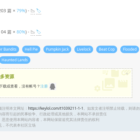
203 篇 ×
79%
) -
📉
🏷️
104 篇 ×
80%
) -
📉
🏷️
r Bandits
Hell Pie
Pumpkin Jack
Livelock
Beat Cop
Flooded
Haunted Lands
×
多资源
下载或查看，没有帐号？
注册
须注明本文网址：
https://keylol.com/t1039211-1-1
。如发文者注明禁止转载，则请勿
内容而引起的民事纷争、行政处理或其他损失，本网站不承担责任
、恶意使用本网站内容者，本网站保留追究其法律责任的权利
见，不代表本社区立场