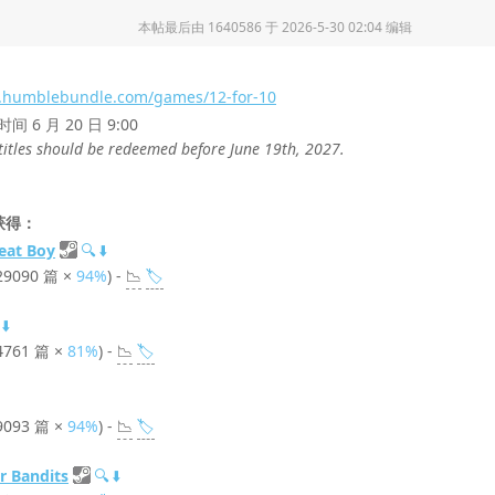
本帖最后由 1640586 于 2026-5-30 02:04 编辑
w.humblebundle.com/games/12-for-10
6 月 20 日 9:00
 titles should be redeemed before June 19th, 2027.
获得：
eat Boy
🔍
⬇️
29090 篇 ×
94%
) -
📉
🏷️
⬇️
4761 篇 ×
81%
) -
📉
🏷️
9093 篇 ×
94%
) -
📉
🏷️
 Bandits
🔍
⬇️