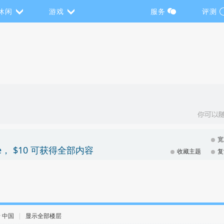
休闲
游戏
服务
评测
宽
undle， $10 可获得全部内容
收藏主题
复
 · 中国
|
显示全部楼层