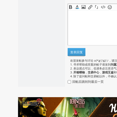
发表回复
欢迎发帖参与讨论 o(*≧▽≦)ツ，请
1. 寻求帮助或答案的帖子请发到
问题
2. 表达观点可以，也请务必注意语
3.
开箱晒物
，
交易中心
，
游戏互鉴
和
4. 除了提问帖和交易帖以外，不确
回帖后跳转到最后一页