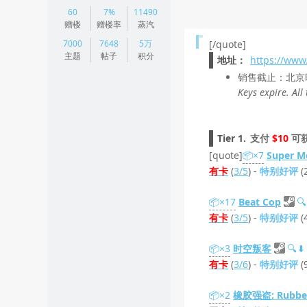
|
60
7%
11490
阅读模式
赠楼
赠楼率
蒸汽
7000
7648
5万
[/quote]
主题
帖子
积分
地址：
https://ww
销售截止：北京时间 
Keys expire. All
Tier 1.
支付
$10
可
[quote]
📦×7
Super M
有卡
(
3/5
) -
特别好评
(
📦×17
Beat Cop
🔍
有卡
(
3/5
) -
特别好评
(
📦×3
时空叛客
🔍
⬇️
有卡
(
3/6
) -
特别好评
(
📦×2
橡胶强盗: Rubber