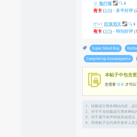
🥇
鬼行域
🔍
⬇️
有卡
(
3/6
) -
多半好评
(
📦×1
巨浪滔天
🔍
⬇️
有卡
(
3/5
) -
特别好评
(
Super Meat Boy
Rubbe
Симулятор Алкомаркета
本帖子中包含更
您需要
登录
才可以
1、转载或引用本网站内容，必
2、对于不当转载或引用本网站
3、对不遵守本声明或其他违法
4、所有帖子仅代表作者本人意