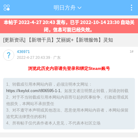
明日方舟
本帖于 2022-4-27 20:43 发布，已于 2022-10-14 23:30 自动关
闭，信息可能已经失效。
[更新资讯] 【新增干员】艾丽妮+【新增服饰】灵知
436971
1#
2022-4-27 20:43:39
· 广东
浏览此历史内容请先登录和绑定Steam账号
1、转载或引用本网站内容，必须注明本文网址：
https://keylol.com/t806595-1-1
。如发文者注明禁止转载，则请勿转载
2、对于不当转载或引用本网站内容而引起的民事纷争、行政处理或其
他损失，本网站不承担责任
3、对不遵守本声明或其他违法、恶意使用本网站内容者，本网站保留
追究其法律责任的权利
4、所有帖子仅代表作者本人意见，不代表本社区立场