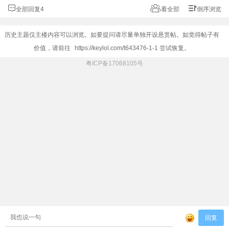
全部回复4
看全部
倒序浏览
历史主题仅主楼内容可以浏览。如要提问请尽量单独开设悬赏帖。如觉得帖子有
价值，请前往
https://keylol.com/t643476-1-1
尝试恢复。
粤ICP备17068105号