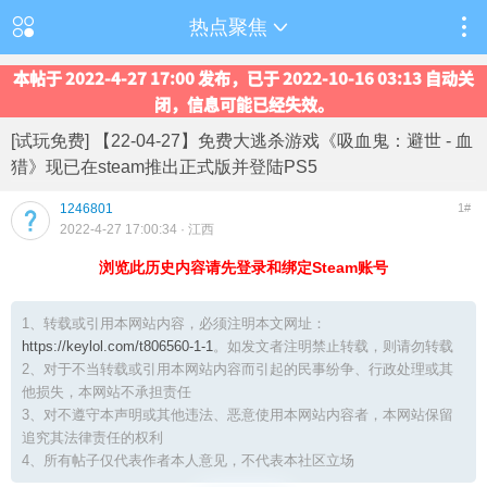
热点聚焦
本帖于 2022-4-27 17:00 发布，已于 2022-10-16 03:13 自动关
闭，信息可能已经失效。
[试玩免费] 【22-04-27】免费大逃杀游戏《吸血鬼：避世 - 血
猎》现已在steam推出正式版并登陆PS5
1246801
1#
2022-4-27 17:00:34
· 江西
浏览此历史内容请先登录和绑定Steam账号
1、转载或引用本网站内容，必须注明本文网址：
https://keylol.com/t806560-1-1
。如发文者注明禁止转载，则请勿转载
2、对于不当转载或引用本网站内容而引起的民事纷争、行政处理或其
他损失，本网站不承担责任
3、对不遵守本声明或其他违法、恶意使用本网站内容者，本网站保留
追究其法律责任的权利
4、所有帖子仅代表作者本人意见，不代表本社区立场