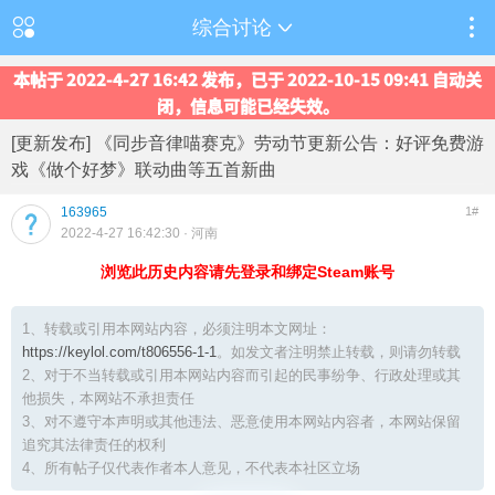
综合讨论
本帖于 2022-4-27 16:42 发布，已于 2022-10-15 09:41 自动关
闭，信息可能已经失效。
[更新发布] 《同步音律喵赛克》劳动节更新公告：好评免费游
戏《做个好梦》联动曲等五首新曲
163965
1#
2022-4-27 16:42:30
· 河南
浏览此历史内容请先登录和绑定Steam账号
1、转载或引用本网站内容，必须注明本文网址：
https://keylol.com/t806556-1-1
。如发文者注明禁止转载，则请勿转载
2、对于不当转载或引用本网站内容而引起的民事纷争、行政处理或其
他损失，本网站不承担责任
3、对不遵守本声明或其他违法、恶意使用本网站内容者，本网站保留
追究其法律责任的权利
4、所有帖子仅代表作者本人意见，不代表本社区立场