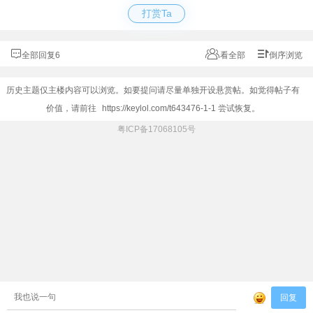
打赏Ta
全部回复6
看全部
倒序浏览
历史主题仅主楼内容可以浏览。如要提问请尽量单独开设悬赏帖。如觉得帖子有
价值，请前往
https://keylol.com/t643476-1-1
尝试恢复。
粤ICP备17068105号