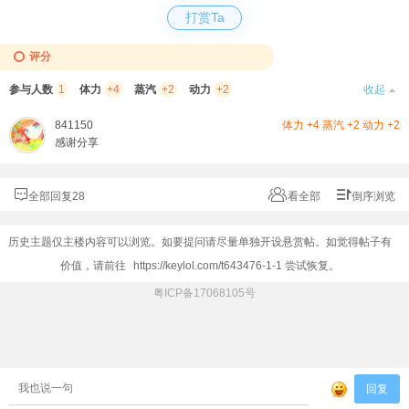
打赏Ta
评分
参与人数
1
体力
+4
蒸汽
+2
动力
+2
收起
841150
体力 +4 蒸汽 +2 动力 +2
感谢分享
全部回复28
看全部
倒序浏览
历史主题仅主楼内容可以浏览。如要提问请尽量单独开设悬赏帖。如觉得帖子有
价值，请前往
https://keylol.com/t643476-1-1
尝试恢复。
粤ICP备17068105号