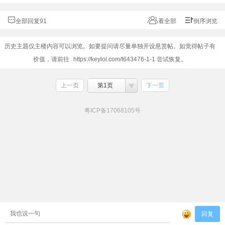
全部回复91
看全部
倒序浏览
历史主题仅主楼内容可以浏览。如要提问请尽量单独开设悬赏帖。如觉得帖子有
价值，请前往
https://keylol.com/t643476-1-1
尝试恢复。
上一页
第1页
下一页
粤ICP备17068105号