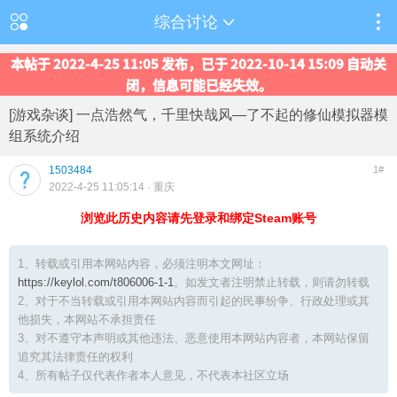
综合讨论
本帖于 2022-4-25 11:05 发布，已于 2022-10-14 15:09 自动关
闭，信息可能已经失效。
[游戏杂谈] 一点浩然气，千里快哉风—了不起的修仙模拟器模
组系统介绍
1503484
1#
2022-4-25 11:05:14
· 重庆
浏览此历史内容请先登录和绑定Steam账号
1、转载或引用本网站内容，必须注明本文网址：
https://keylol.com/t806006-1-1
。如发文者注明禁止转载，则请勿转载
2、对于不当转载或引用本网站内容而引起的民事纷争、行政处理或其
他损失，本网站不承担责任
3、对不遵守本声明或其他违法、恶意使用本网站内容者，本网站保留
追究其法律责任的权利
4、所有帖子仅代表作者本人意见，不代表本社区立场