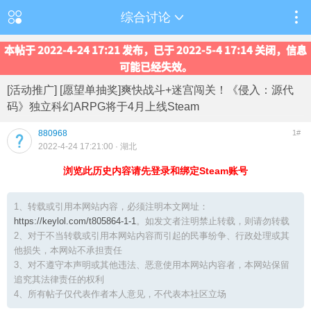
综合讨论
本帖于 2022-4-24 17:21 发布，已于 2022-5-4 17:14 关闭，信息
可能已经失效。
[活动推广] [愿望单抽奖]爽快战斗+迷宫闯关！《侵入：源代
码》独立科幻ARPG将于4月上线Steam
880968
1#
2022-4-24 17:21:00
· 湖北
浏览此历史内容请先登录和绑定Steam账号
1、转载或引用本网站内容，必须注明本文网址：
https://keylol.com/t805864-1-1
。如发文者注明禁止转载，则请勿转载
2、对于不当转载或引用本网站内容而引起的民事纷争、行政处理或其
他损失，本网站不承担责任
3、对不遵守本声明或其他违法、恶意使用本网站内容者，本网站保留
追究其法律责任的权利
4、所有帖子仅代表作者本人意见，不代表本社区立场