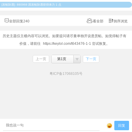
[
发帖际遇
]: 880968 因发帖际遇获得体力 1 点
全部回复240
看全部
倒序浏览
历史主题仅主楼内容可以浏览。如要提问请尽量单独开设悬赏帖。如觉得帖子有
价值，请前往
https://keylol.com/t643476-1-1
尝试恢复。
上一页
第1页
下一页
粤ICP备17068105号