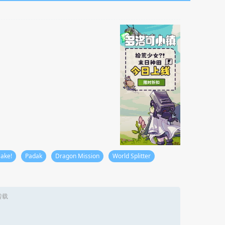
ake!
Padak
Dragon Mission
World Splitter
转载