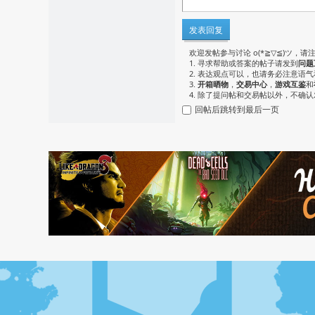
发表回复
欢迎发帖参与讨论 o(*≧▽≦)ツ，请
1. 寻求帮助或答案的帖子请发到
问题
2. 表达观点可以，也请务必注意语
3.
开箱晒物
，
交易中心
，
游戏互鉴
和
4. 除了提问帖和交易帖以外，不确
回帖后跳转到最后一页