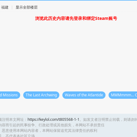
 · 福建
|
显示全部楼层
浏览此历史内容请先登录和绑定Steam账号
rd Missions
The Last Archwing
Waves of the Atlantide
MMMmmm... C
须注明本文网址：
https://keylol.com/t805568-1-1
。如发文者注明禁止转载，则请勿
内容而引起的民事纷争、行政处理或其他损失，本网站不承担责任
、恶意使用本网站内容者，本网站保留追究其法律责任的权利
见，不代表本社区立场