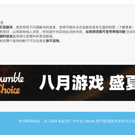
注意
互助版块
，悬赏有助于问题解决的速度。发错可能失去在该板块发布主题的权限（
了解更多
气和用词，以免影响他人浏览，特别是针对其他会员的内容。
如觉得违规可使用举报功能
交由
福利放送
版块请注意额外的置顶版规。
认发在哪个版块的帖子可以先发在
谈天说地
。
作为民间站点，自 2004 年起为广大中文 Steam 用户提供技术支持