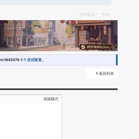
使用道具
举报
om/t643476-1-1
尝试恢复。
返回列表
高级模式