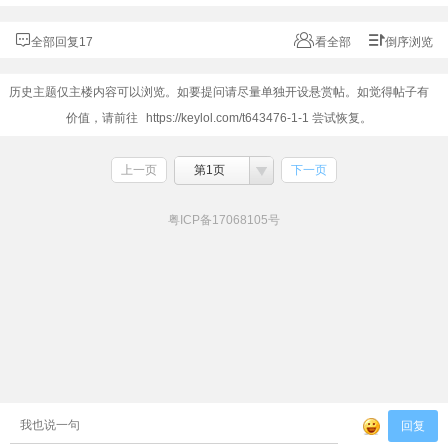
全部回复17
看全部
倒序浏览
历史主题仅主楼内容可以浏览。如要提问请尽量单独开设悬赏帖。如觉得帖子有
价值，请前往
https://keylol.com/t643476-1-1
尝试恢复。
上一页
第1页
下一页
粤ICP备17068105号