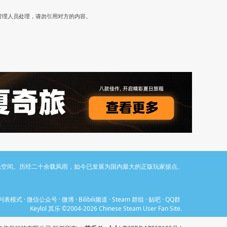
）
管理人员处理，请勿引用对方的内容。
与讨论空间。历经二十余载风雨，如今已发展为国内最大的正版玩家据点。
列表模式
·
微信公众号
·
微博
·
Bilibili频道
·
Steam 群组
·
贴吧
·
QQ群
Keylol 其乐 ©2004-2026 Chinese Steam User Fan Site.