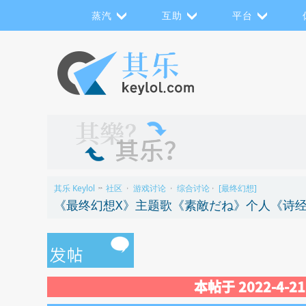
蒸汽
互助
平台
其乐 Keylol
社区
游戏讨论
综合讨论
[最终幻想]
>>
›
›
›
《最终幻想X》主题歌《素敵だね》个人《诗
本帖于 2022-4-