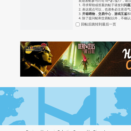
欢迎发帖参与讨论 o(*≧▽≦)ツ，请
1. 寻求帮助或答案的帖子请发到
问题
2. 表达观点可以，也请务必注意语
3.
开箱晒物
，
交易中心
，
游戏互鉴
和
4. 除了提问帖和交易帖以外，不确
回帖后跳转到最后一页