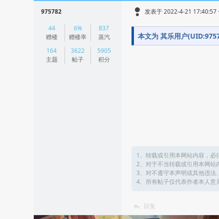
975782
发表于 2022-4-21 17:40:57
|
44
6%
837
阅读模式
本文为 其乐用户(UID:9
赠楼
赠楼率
蒸汽
164
3622
5905
主题
帖子
积分
1、转载或引用本网站内容，必
2、对于不当转载或引用本网站
3、对不遵守本声明或其他违法
4、所有帖子仅代表作者本人意
回复