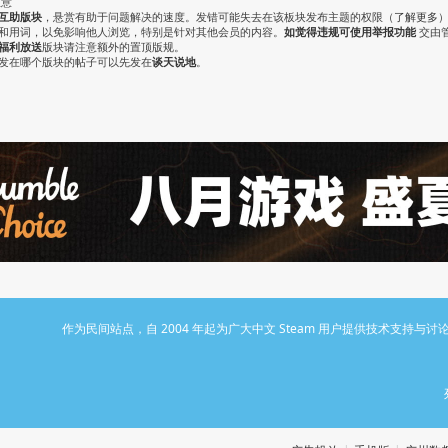
注意
互助版块
，悬赏有助于问题解决的速度。发错可能失去在该板块发布主题的权限（
了解更多
气和用词，以免影响他人浏览，特别是针对其他会员的内容。
如觉得违规可使用举报功能
交由
福利放送
版块请注意额外的置顶版规。
认发在哪个版块的帖子可以先发在
谈天说地
。
作为民间站点，自 2004 年起为广大中文 Steam 用户提供技术支持