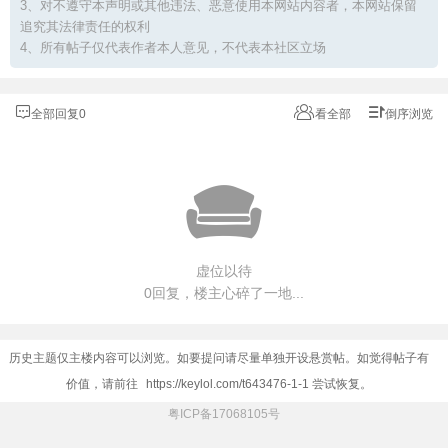
3、对不遵守本声明或其他违法、恶意使用本网站内容者，本网站保留
追究其法律责任的权利
4、所有帖子仅代表作者本人意见，不代表本社区立场
全部回复0
看全部
倒序浏览
虚位以待
0回复，楼主心碎了一地...
历史主题仅主楼内容可以浏览。如要提问请尽量单独开设悬赏帖。如觉得帖子有
价值，请前往
https://keylol.com/t643476-1-1
尝试恢复。
粤ICP备17068105号