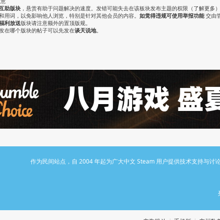
注意
互助版块
，悬赏有助于问题解决的速度。发错可能失去在该板块发布主题的权限（
了解更多
气和用词，以免影响他人浏览，特别是针对其他会员的内容。
如觉得违规可使用举报功能
交由
福利放送
版块请注意额外的置顶版规。
认发在哪个版块的帖子可以先发在
谈天说地
。
作为民间站点，自 2004 年起为广大中文 Steam 用户提供技术支持