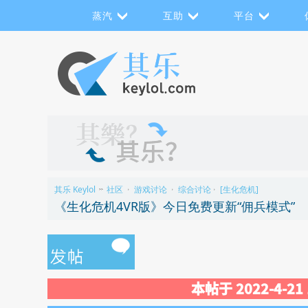
蒸汽
互助
平台
其乐 Keylol
社区
游戏讨论
综合讨论
[生化危机]
>>
›
›
›
《生化危机4VR版》今日免费更新“佣兵模式”
本帖于 2022-4-2