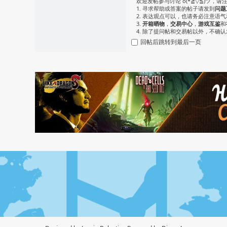
欢迎发帖参与讨论 o(*≧▽≦)ツ，请
1. 寻求帮助或答案的帖子请发到
问题
2. 表达观点可以，也请务必注意语
3.
开箱晒物
，
交易中心
，
游戏互鉴
和
4. 除了提问帖和交易帖以外，不确
回帖后跳转到最后一页