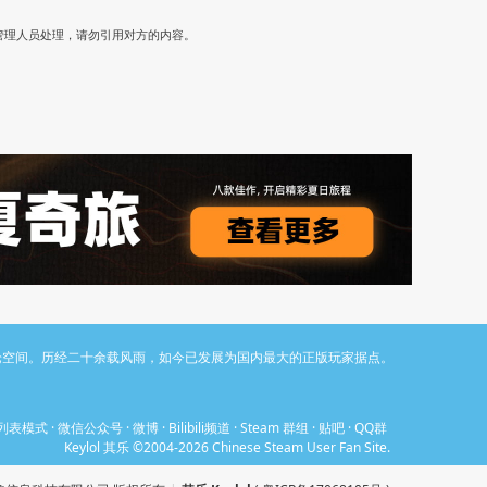
）
管理人员处理，请勿引用对方的内容。
与讨论空间。历经二十余载风雨，如今已发展为国内最大的正版玩家据点。
列表模式
·
微信公众号
·
微博
·
Bilibili频道
·
Steam 群组
·
贴吧
·
QQ群
Keylol 其乐 ©2004-2026 Chinese Steam User Fan Site.